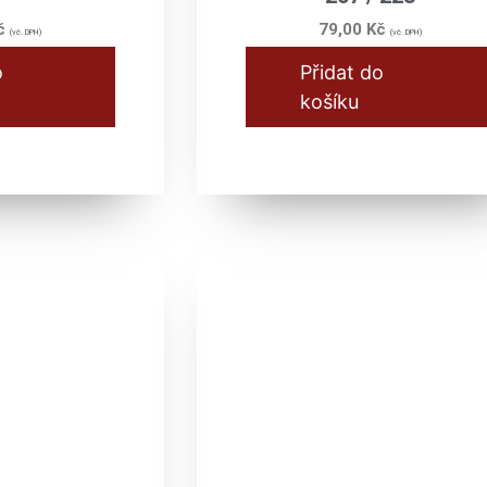
č
79,00
Kč
(vč. DPH)
(vč. DPH)
o
Přidat do
košíku