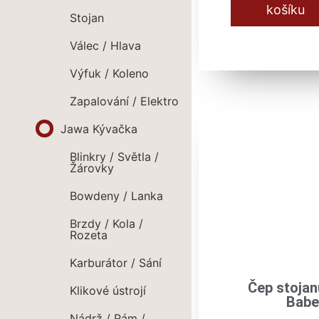
košíku
Stojan
Válec / Hlava
Výfuk / Koleno
Zapalování / Elektro
Jawa Kývačka
Blinkry / Světla /
Žárovky
Bowdeny / Lanka
Brzdy / Kola /
Rozeta
Karburátor / Sání
Čep stojan
Klikové ústrojí
Babe
Nádrž / Rám /