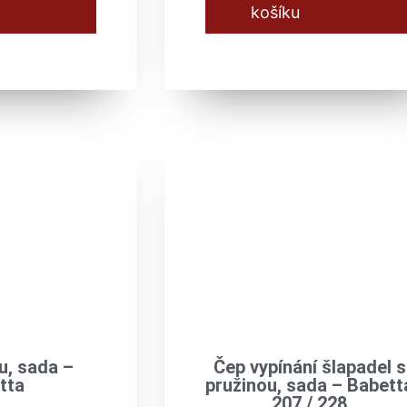
košíku
u, sada –
Čep vypínání šlapadel s
tta
pružinou, sada – Babett
207 / 228