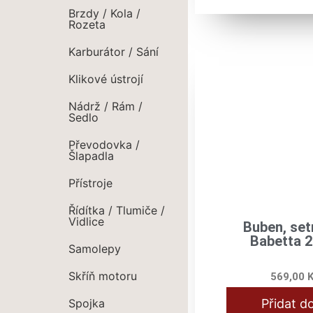
Brzdy / Kola /
Rozeta
Karburátor / Sání
Klikové ústrojí
Nádrž / Rám /
Sedlo
Převodovka /
Šlapadla
Přístroje
Řídítka / Tlumiče /
Vidlice
Buben, set
Babetta 2
Samolepy
Skříň motoru
569,00
Spojka
Přidat d