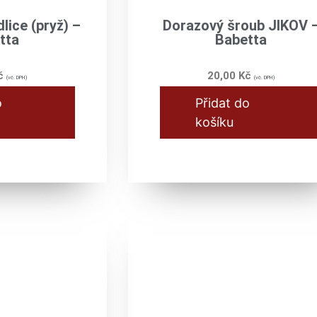
lice (pryž) –
Dorazový šroub JIKOV 
tta
Babetta
č
20,00
Kč
(vč. DPH)
(vč. DPH)
o
Přidat do
košíku