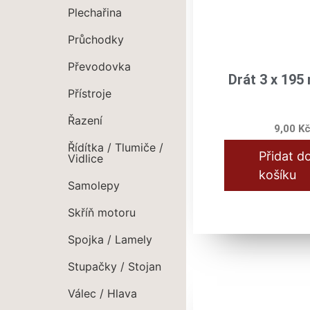
Plechařina
Průchodky
Převodovka
Drát 3 x 195
Přístroje
Řazení
9,00
K
Řídítka / Tlumiče /
Přidat d
Vidlice
košíku
Samolepy
Skříň motoru
Spojka / Lamely
Stupačky / Stojan
Válec / Hlava