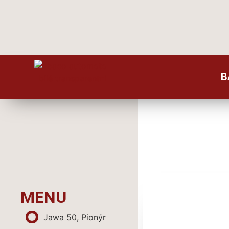
B
MENU
Jawa 50, Pionýr