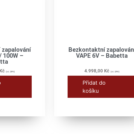
 zapalování
Bezkontaktní zapalován
/ 100W –
VAPE 6V – Babetta
tta
Kč
4.998,00
Kč
(vč. DPH)
(vč. DPH)
o
Přidat do
košíku