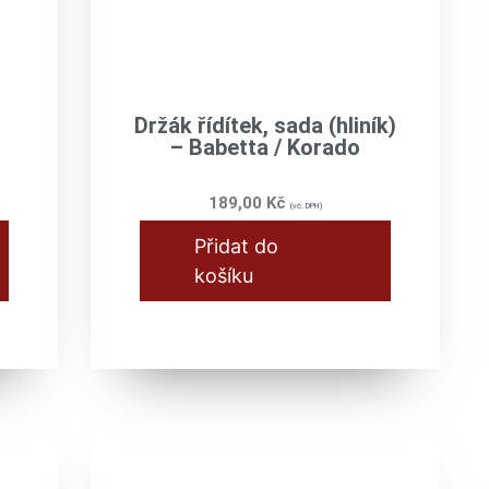
Držák řídítek, sada (hliník)
– Babetta / Korado
189,00
Kč
(vč. DPH)
Přidat do
košíku