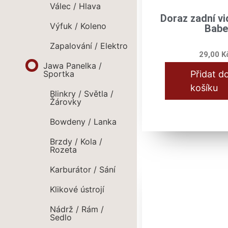
Válec / Hlava
Doraz zadní vid
Výfuk / Koleno
Babe
Zapalování / Elektro
29,00
K
Jawa Panelka /
Sportka
Přidat d
košíku
Blinkry / Světla /
Žárovky
Bowdeny / Lanka
Brzdy / Kola /
Rozeta
Karburátor / Sání
Klikové ústrojí
Nádrž / Rám /
Sedlo