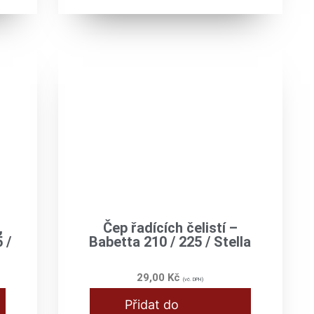
,
Čep řadících čelistí –
 /
Babetta 210 / 225 / Stella
29,00
Kč
(vč. DPH)
Přidat do