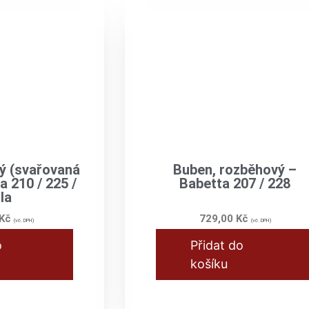
ý (svařovaná
Buben, rozběhový –
a 210 / 225 /
Babetta 207 / 228
la
Kč
729,00
Kč
(vč. DPH)
(vč. DPH)
o
Přidat do
košíku