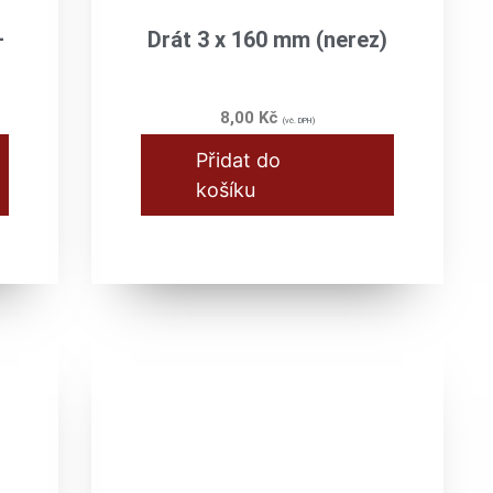
–
Drát 3 x 160 mm (nerez)
8,00
Kč
(vč. DPH)
Přidat do
košíku