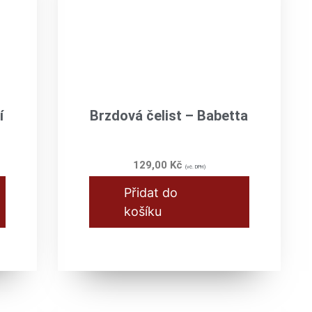
í
Brzdová čelist – Babetta
129,00
Kč
(vč. DPH)
Přidat do
košíku