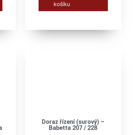
košíku
Doraz řízení (surový) –
a
Babetta 207 / 228