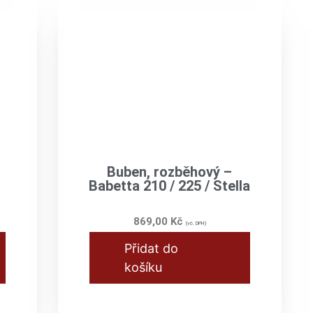
Buben, rozběhový –
Babetta 210 / 225 / Stella
869,00
Kč
(vč. DPH)
Přidat do
košíku