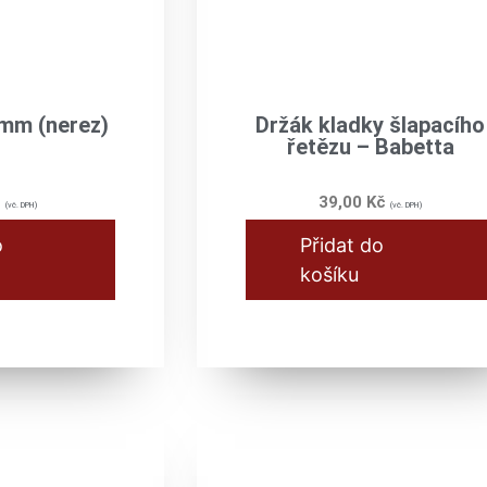
 mm (nerez)
Držák kladky šlapacího
řetězu – Babetta
č
39,00
Kč
(vč. DPH)
(vč. DPH)
o
Přidat do
košíku