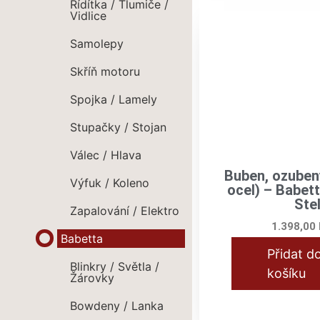
Řídítka / Tlumiče /
Vidlice
Samolepy
Skříň motoru
Spojka / Lamely
Stupačky / Stojan
Válec / Hlava
Buben, ozuben
Výfuk / Koleno
ocel) – Babett
Stel
Zapalování / Elektro
1.398,00
Babetta
Přidat d
Blinkry / Světla /
košíku
Žárovky
Bowdeny / Lanka