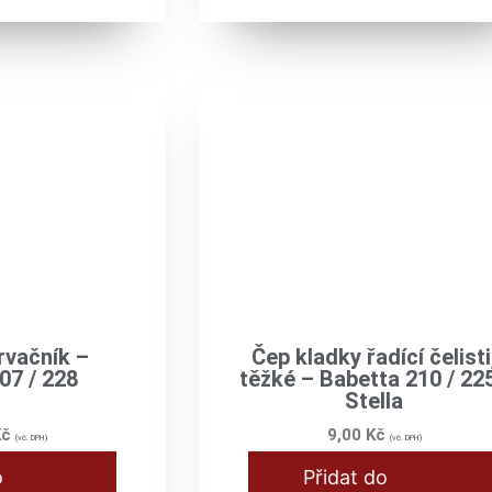
rvačník –
Čep kladky řadící čelisti
07 / 228
těžké – Babetta 210 / 225
Stella
Kč
9,00
Kč
(vč. DPH)
(vč. DPH)
o
Přidat do