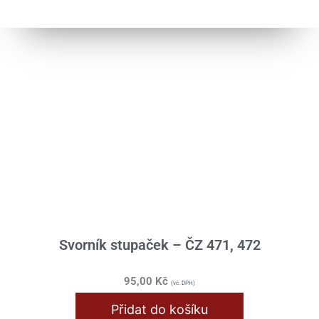
Převodovka
Přístroje
Řazení
Řídítka / Tlumiče / Vidlice
Samolepy
Skříň motoru
Spojka / Lamely
Stupačky / Stojan
Válec / Hlava
Svorník stupaček – ČZ 471, 472
Výfuk / Koleno
95,00
Kč
(vč. DPH)
Zapalování / Elektro
Přidat do košíku
Jawa Californian / Bizon