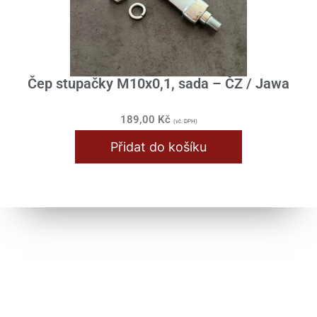
Karburátor / Sání
Klikové ústrojí
Nádrž / Rám / Sedlo
Čep stupačky M10x0,1, sada – ČZ / Jawa
Průchodky
189,00
Kč
(vč. DPH)
Převodovka
Přidat do košíku
Přístroje
Řazení
Řídítka / Tlumiče / Vidlice
Samolepy
Skříň motoru
Spojka / Lamely