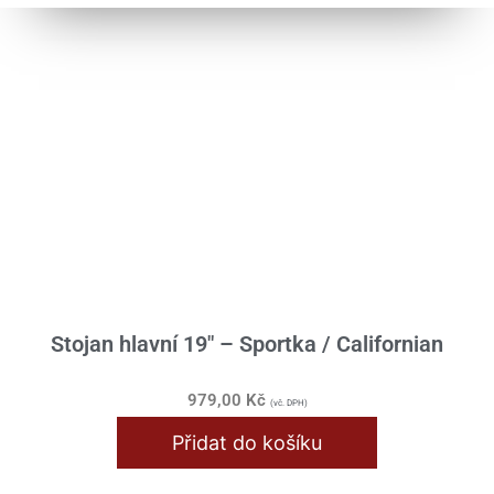
Válec / Hlava
Výfuk / Koleno
Zapalování / Elektro
Jawa Pérák
Blinkry / Světla / Žárovky
Bowdeny / Lanka
Brzdy / Kola / Rozeta
Karburátor / Sání
Stojan hlavní 19" – Sportka / Californian
Klikové ústrojí
979,00
Kč
(vč. DPH)
Nádrž / Rám / Sedlo
Přidat do košíku
Průchodky