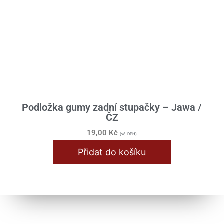
Bowdeny / Lanka
Brzdy / Kola / Rozeta
Karburátor / Sání
Klikové ústrojí
Nádrž / Rám / Sedlo
Plechařina
Podložka gumy zadní stupačky – Jawa /
ČZ
Průchodky
19,00
Kč
(vč. DPH)
Převodovka
Přidat do košíku
Přístroje
Řazení
Řídítka / Tlumiče / Vidlice
Samolepy