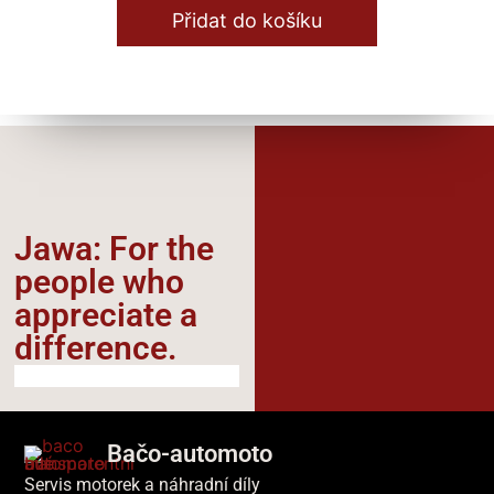
Stupačky / Stojan
Přidat do košíku
Skříň motoru
Spojka / Lamely
Válec / Hlava
Výfuk / Koleno
Zapalování / Elektro
Jawa: For the
people who
Jawa 634 - 640
appreciate a
Blinkry / Světla / Žárovky
difference.​
Bowdeny / Lanka
Brzdy / Kola / Rozeta
Karburátor / Sání
Bačo-automoto
Servis motorek a náhradní díly
Klikové ústrojí