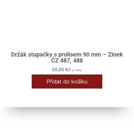
Přístroje
Řídítka / Tlumiče / Vidlice
Samolepy
Skříň motoru
Držák stupačky s prolisem 90 mm – Zinek
Spojka
ČZ 487, 488
Stojan
50,00
Kč
(vč. DPH)
Válec / Hlava
Přidat do košíku
Výfuk / Koleno
Zapalování / Elektro
Jawa Kývačka
Blinkry / Světla / Žárovky