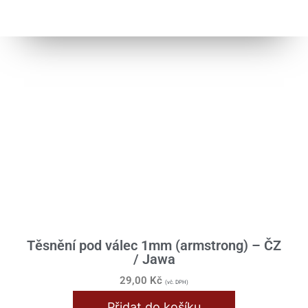
Těsnění pod válec 1mm (armstrong) – ČZ
/ Jawa
29,00
Kč
(vč. DPH)
Přidat do košíku