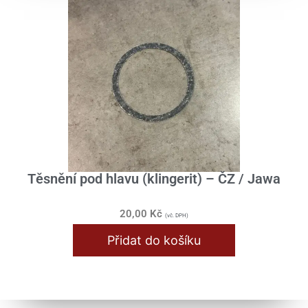
Nářadí / Dílna
Obutí / Výplet
Oleje / Maziva
Spojovací materiál
Typové štítky
Příslušenství
Dárky pro velký chlapy
Těsnění pod hlavu (klingerit) – ČZ / Jawa
20,00
Kč
(vč. DPH)
Přidat do košíku