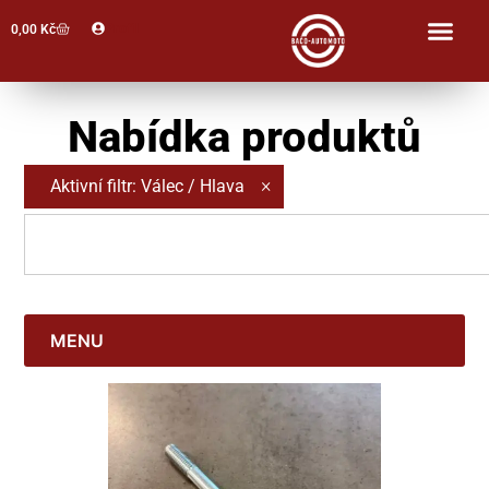
Profil
0,00
Kč
Nabídka produktů
×
Aktivní filtr
:
Válec / Hlava
MENU
Jawa 50, Pionýr
Babetta
Jawa Kývačka