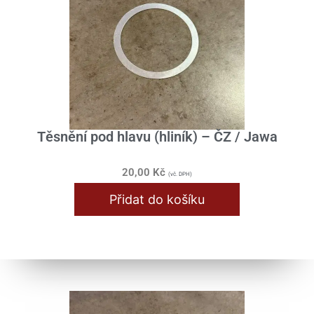
Karburátor / Sání
Klikové ústrojí
Nádrž / Rám / Sedlo
Převodovka
Přístroje
Těsnění pod hlavu (hliník) – ČZ / Jawa
Řídítka / Tlumiče / Vidlice
20,00
Kč
Řazení
(vč. DPH)
Přidat do košíku
Samolepy
Skříň motoru
Spojka / Lamely
Stupačky / Stojan
Válec / Hlava