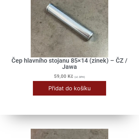
Řazení
Řídítka / Tlumiče / Vidlice
Samolepy
Stupačky / Stojan
Skříň motoru
Čep hlavního stojanu 85×14 (zinek) – ČZ /
Jawa
Spojka / Lamely
59,00
Kč
Válec / Hlava
(vč. DPH)
Přidat do košíku
Výfuk / Koleno
Zapalování / Elektro
Jawa 634 - 640
Jawa - ČZ 351/352/355/356
ČZ 150C