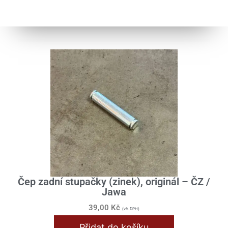
Čep zadní stupačky (zinek), originál – ČZ /
Jawa
39,00
Kč
(vč. DPH)
Přidat do košíku