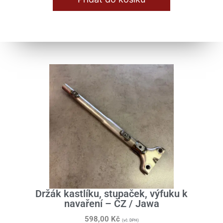
Držák kastlíku, stupaček, výfuku k
navaření – ČZ / Jawa
598,00
Kč
(vč. DPH)