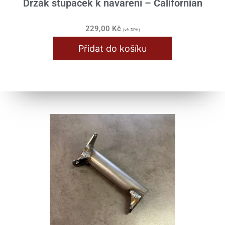
Držák stupaček k navaření – Californian
229,00
Kč
(vč. DPH)
Přidat do košíku