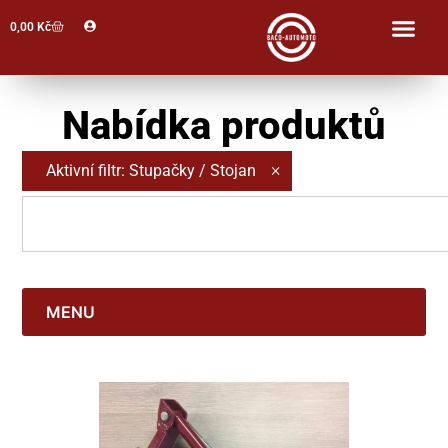
Profil
0,00
Kč
Nabídka produktů
×
Aktivní filtr
:
Stupačky / Stojan
MENU
Jawa 50, Pionýr
Babetta
Jawa Kývačka