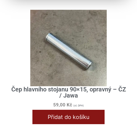
Čep hlavního stojanu 90×15, opravný – ČZ
/ Jawa
59,00
Kč
(vč. DPH)
Přidat do košíku