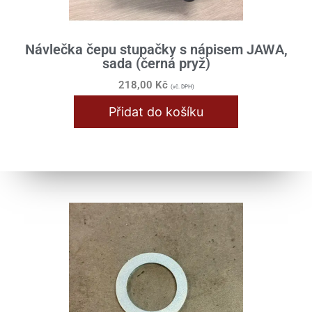
Návlečka čepu stupačky s nápisem JAWA,
sada (černá pryž)
218,00
Kč
(vč. DPH)
Přidat do košíku