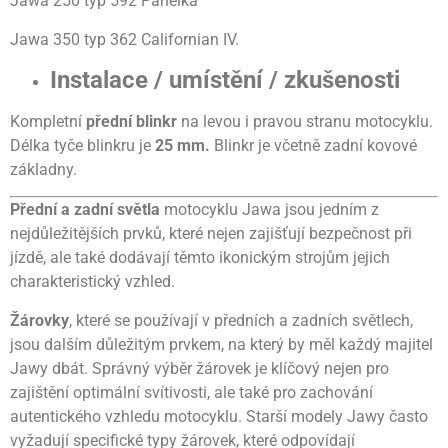
Jawa 250 typ 592 Panelka
Jawa 350 typ 362 Californian IV.
Instalace / umístění / zkušenosti
Kompletní
přední blinkr
na levou i pravou stranu motocyklu.
Délka tyče blinkru je
25 mm.
Blinkr je včetně zadní kovové
základny.
Přední a zadní světla
motocyklu Jawa jsou jedním z
nejdůležitějších prvků, které nejen zajišťují bezpečnost při
jízdě, ale také dodávají těmto ikonickým strojům jejich
charakteristický vzhled.
Žárovky
, které se používají v předních a zadních světlech,
jsou dalším důležitým prvkem, na který by měl každý majitel
Jawy dbát. Správný výběr žárovek je klíčový nejen pro
zajištění optimální svítivosti, ale také pro zachování
autentického vzhledu motocyklu. Starší modely Jawy často
vyžadují specifické typy žárovek, které odpovídají