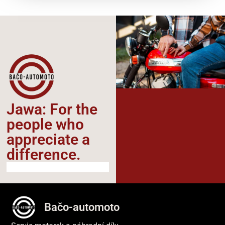
Jawa: For the
people who
appreciate a
difference.​
Bačo-automoto