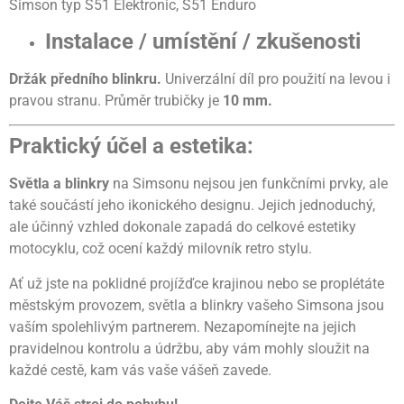
Simson typ S51 Elektronic, S51 Enduro
Instalace / umístění / zkušenosti
Držák předního blinkru.
Univerzální díl pro použití na levou i
pravou stranu. Průměr trubičky je
10 mm.
Praktický účel a estetika:
Světla a blinkry
na Simsonu nejsou jen funkčními prvky, ale
také součástí jeho ikonického designu. Jejich jednoduchý,
ale účinný vzhled dokonale zapadá do celkové estetiky
motocyklu, což ocení každý milovník retro stylu.
Ať už jste na poklidné projížďce krajinou nebo se proplétáte
městským provozem, světla a blinkry vašeho Simsona jsou
vaším spolehlivým partnerem. Nezapomínejte na jejich
pravidelnou kontrolu a údržbu, aby vám mohly sloužit na
každé cestě, kam vás vaše vášeň zavede.