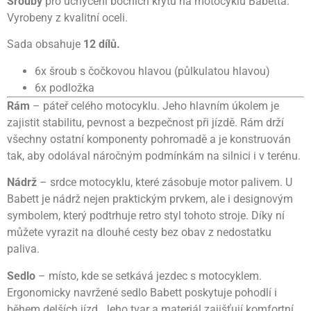
Šrouby
pro uchycení bočních krytů na motocyklu Babetta.
Vyrobeny z kvalitní oceli.
Sada obsahuje
12 dílů.
6x šroub s čočkovou hlavou (půlkulatou hlavou)
6x podložka
Rám
– páteř celého motocyklu. Jeho hlavním úkolem je
zajistit stabilitu, pevnost a bezpečnost při jízdě. Rám drží
všechny ostatní komponenty pohromadě a je konstruován
tak, aby odolával náročným podmínkám na silnici i v terénu.
Nádrž
– srdce motocyklu, které zásobuje motor palivem. U
Babett je nádrž nejen praktickým prvkem, ale i designovým
symbolem, který podtrhuje retro styl tohoto stroje. Díky ní
můžete vyrazit na dlouhé cesty bez obav z nedostatku
paliva.
Sedlo
– místo, kde se setkává jezdec s motocyklem.
Ergonomicky navržené sedlo Babett poskytuje pohodlí i
během delších jízd. Jeho tvar a materiál zajišťují komfortní