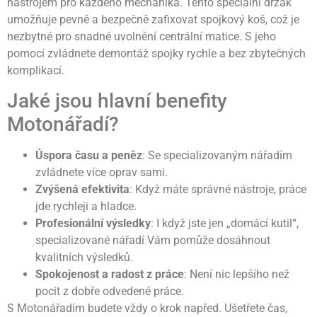
nástrojem pro každého mechanika. Tento speciální držák
umožňuje pevně a bezpečně zafixovat spojkový koš, což je
nezbytné pro snadné uvolnění centrální matice. S jeho
pomocí zvládnete demontáž spojky rychle a bez zbytečných
komplikací.
Jaké jsou hlavní benefity
Motonářadí?
Úspora času a peněz
: Se specializovaným nářadím
zvládnete více oprav sami.
Zvýšená efektivita
: Když máte správné nástroje, práce
jde rychleji a hladce.
Profesionální výsledky
: I když jste jen „domácí kutil“,
specializované nářadí Vám pomůže dosáhnout
kvalitních výsledků.
Spokojenost a radost z práce
: Není nic lepšího než
pocit z dobře odvedené práce.
S Motonářadím budete vždy o krok napřed. Ušetřete čas,