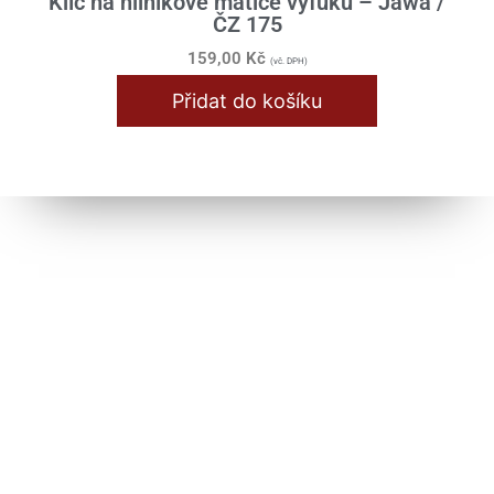
Klíč na hliníkové matice výfuku – Jawa /
ČZ 175
159,00
Kč
(vč. DPH)
Přidat do košíku