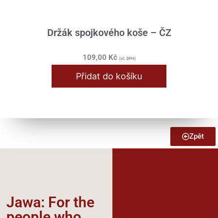
Držák spojkového koše – ČZ
109,00
Kč
(vč. DPH)
Přidat do košíku
Zpět
Jawa: For the
people who