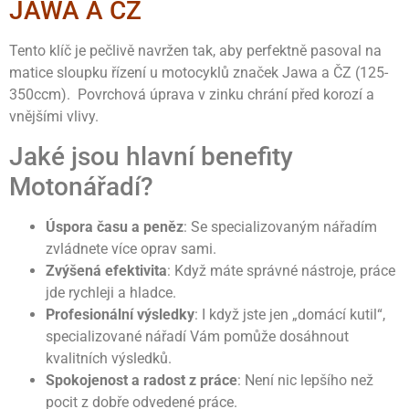
JAWA A ČZ
Tento klíč je pečlivě navržen tak, aby perfektně pasoval na
matice sloupku řízení u motocyklů značek Jawa a ČZ (125-
350ccm). Povrchová úprava v zinku chrání před korozí a
vnějšími vlivy.
Jaké jsou hlavní benefity
Motonářadí?
Úspora času a peněz
: Se specializovaným nářadím
zvládnete více oprav sami.
Zvýšená efektivita
: Když máte správné nástroje, práce
jde rychleji a hladce.
Profesionální výsledky
: I když jste jen „domácí kutil“,
specializované nářadí Vám pomůže dosáhnout
kvalitních výsledků.
Spokojenost a radost z práce
: Není nic lepšího než
pocit z dobře odvedené práce.