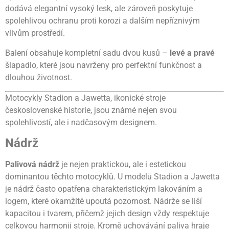
dodává elegantní vysoký lesk, ale zároveň poskytuje
spolehlivou ochranu proti korozi a dalším nepříznivým
vlivům prostředí.
Balení obsahuje kompletní sadu dvou kusů –
levé a pravé
šlapadlo, které jsou navrženy pro perfektní funkčnost a
dlouhou životnost.
Motocykly Stadion a Jawetta, ikonické stroje
československé historie, jsou známé nejen svou
spolehlivostí, ale i nadčasovým designem.
Nádrž
Palivová nádrž
je nejen praktickou, ale i estetickou
dominantou těchto motocyklů. U modelů Stadion a Jawetta
je nádrž často opatřena charakteristickým lakováním a
logem, které okamžitě upoutá pozornost. Nádrže se liší
kapacitou i tvarem, přičemž jejich design vždy respektuje
celkovou harmonii stroje. Kromě uchovávání paliva hraje