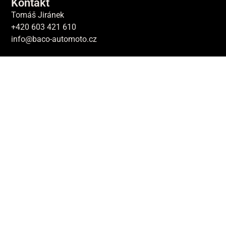
Kontakt
Tomáš Jiránek
+420 603 421 610
info@baco-automoto.cz