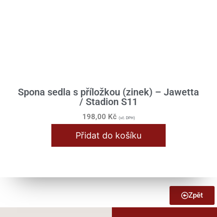
Spona sedla s příložkou (zinek) – Jawetta
/ Stadion S11
198,00
Kč
(vč. DPH)
Přidat do košíku
Zpět