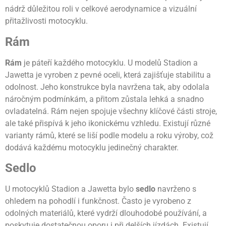
nádrž důležitou roli v celkové aerodynamice a vizuální
přitažlivosti motocyklu.
Rám
Rám
je páteří každého motocyklu. U modelů Stadion a
Jawetta je vyroben z pevné oceli, která zajišťuje stabilitu a
odolnost. Jeho konstrukce byla navržena tak, aby odolala
náročným podmínkám, a přitom zůstala lehká a snadno
ovladatelná. Rám nejen spojuje všechny klíčové části stroje,
ale také přispívá k jeho ikonickému vzhledu. Existují různé
varianty rámů, které se liší podle modelu a roku výroby, což
dodává každému motocyklu jedinečný charakter.
Sedlo
U motocyklů Stadion a Jawetta bylo
sedlo
navrženo s
ohledem na pohodlí i funkčnost. Často je vyrobeno z
odolných materiálů, které vydrží dlouhodobé používání, a
poskytuje dostatečnou oporu i při delších jízdách. Existují