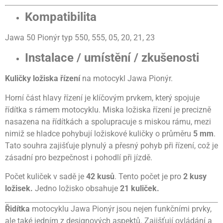
Kompatibilita
Jawa 50 Pionýr typ 550, 555, 05, 20, 21, 23
Instalace / umístění / zkušenosti
Kuličky ložiska řízení
na motocykl Jawa Pionýr.
Horní část hlavy řízení je klíčovým prvkem, který spojuje
řídítka s rámem motocyklu. Miska ložiska řízení je precizně
nasazena na řídítkách a spolupracuje s miskou rámu, mezi
nimiž se hladce pohybují ložiskové kuličky o průměru
5 mm
.
Tato souhra zajišťuje plynulý a přesný pohyb při řízení, což je
zásadní pro bezpečnost i pohodlí při jízdě.
Počet kuliček v sadě je
42 kusů
. Tento počet je pro
2 kusy
ložisek.
Jedno ložisko obsahuje
21 kuliček.
Řidítka
motocyklu Jawa Pionýr jsou nejen funkčními prvky,
ale také jedním z designových aspektů. Zajišťují ovládání a