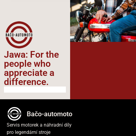
Jawa: For the
people who
appreciate a
difference.​
Bačo-automoto
Servis motorek a náhradní díly
pro legendární stroje