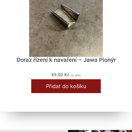
Doraz řízení k navaření – Jawa Pionýr
49,00
Kč
(vč. DPH)
Přidat do košíku