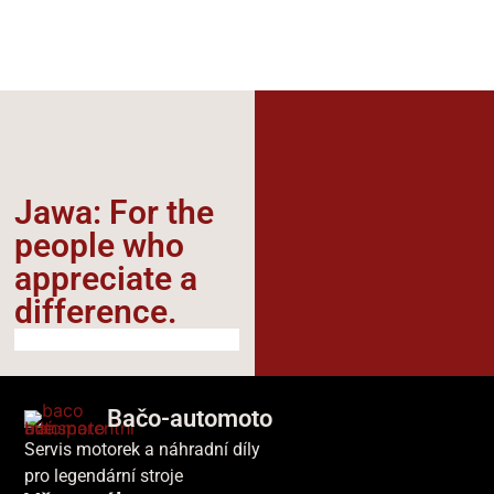
Jawa: For the
people who
appreciate a
difference.​
Bačo-automoto
Servis motorek a náhradní díly
pro legendární stroje