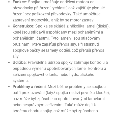
Funkce
: Spojka umožňuje oddělení motoru od
převodovky při řazení rychlostí, což zajišťuje plynulé
řazení bez poškození převodovky. Také umožňuje
zastavení motocyklu, aniž by se motor zastavil.
Konstrukce
: Spojka se skládá z několika lamel (disků),
které jsou střídavě uspořádány mezi poháněnými a
pohánějícími částmi. Tyto lamely jsou stlačovány
pružinami, které zajišťují přenos síly. Při stisknutí
spojkové páčky se lamely oddělí, což přeruší přenos
síly.
Údržba
: Pravidelná údržba spojky zahrnuje kontrolu a
případnou výměnu opotřebovaných lamel, kontrolu a
seřízení spojkového lanka nebo hydraulického
systému.
Problémy a řešení
: Mezi běžné problémy se spojkou
patří prokluzování (když spojka nedrží pevně a klouže),
což může být způsobeno opotřebovanými lamelami
nebo nesprávným seřízením. Také může dojít k
tvrdému chodu spojky, což může být způsobeno