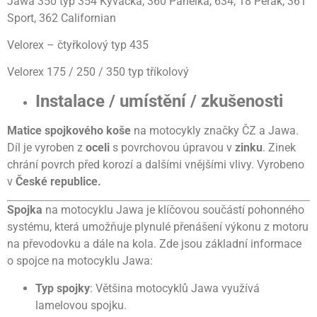
Jawa 350 typ 354 Kývačka, 360 Panelka, 634, 18 Pérák, 361
Sport, 362 Californian
Velorex – čtyřkolový typ 435
Velorex 175 / 250 / 350 typ tříkolový
Instalace / umístění / zkušenosti
Matice spojkového koše
na motocykly značky ČZ a Jawa.
Díl je vyroben z
oceli
s povrchovou úpravou v
zinku
. Zinek
chrání povrch před korozí a dalšími vnějšími vlivy. Vyrobeno
v
České republice.
Spojka
na motocyklu Jawa je klíčovou součástí pohonného
systému, která umožňuje plynulé přenášení výkonu z motoru
na převodovku a dále na kola. Zde jsou základní informace
o spojce na motocyklu Jawa:
Typ spojky
: Většina motocyklů Jawa využívá
lamelovou spojku.