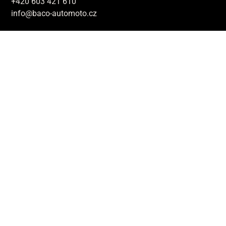
+420 603 421 610
info@baco-automoto.cz