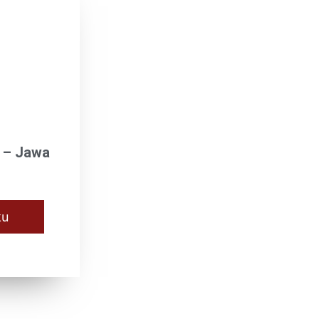
ý – Jawa
ku