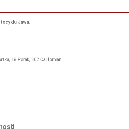
otocyklu Jawa.
tka, 18 Pérák, 362 Californian
nosti