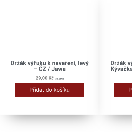
Držák výfuku k navaření, levý
Držák v
– ČZ / Jawa
Kývačka
29,00
Kč
(vč. DPH)
Přidat do košíku
P