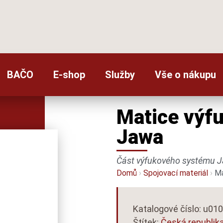
BAČO
E-shop
Služby
Vše o nákupu
Matice výf
Jawa
Část výfukového systému 
Domů
›
Spojovací materiál
›
Ma
Katalogové číslo: u01
Štítek:
Česká republik