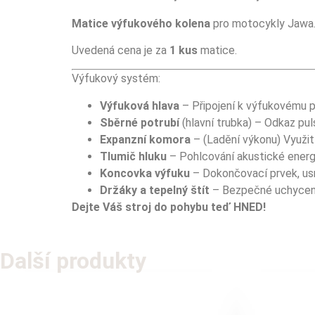
Matice výfukového kolena
pro motocykly Jawa. 
Uvedená cena je za
1 kus
matice.
Výfukový systém:
Výfuková hlava
– Připojení k výfukovému p
Sběrné potrubí
(hlavní trubka) – Odkaz pul
Expanzní komora
– (Ladění výkonu) Využití
Tlumič hluku
– Pohlcování akustické energi
Koncovka výfuku
– Dokončovací prvek, usm
Držáky a tepelný štít
– Bezpečné uchycení
Dejte Váš stroj do pohybu teď HNED!
Další produkty