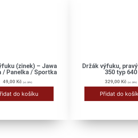
ýfuku (zinek) – Jawa
Držák výfuku, prav
 / Panelka / Sportka
350 typ 640
49,00
Kč
329,00
Kč
(vč. DPH)
(vč. DPH)
řidat do košíku
Přidat do koší