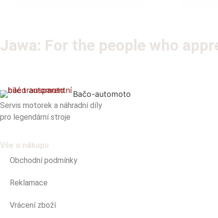
Jawa: For the people who apprec
Bačo-automoto
Servis motorek a náhradní díly
pro legendární stroje
Vše o nákupu
Obchodní podmínky
Reklamace
Vrácení zboží