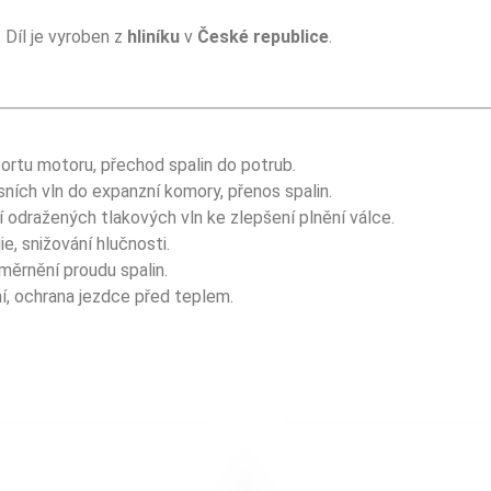
Díl je vyroben z
hliníku
v
České republice
.
ortu motoru, přechod spalin do potrub.
sních vln do expanzní komory, přenos spalin.
 odražených tlakových vln ke zlepšení plnění válce.
e, snižování hlučnosti.
ěrnění proudu spalin.
, ochrana jezdce před teplem.