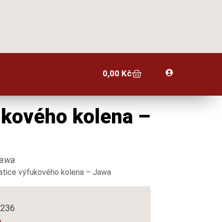
Profil
0,00
Kč
ukového kolena –
Jawa
tice výfukového kolena – Jawa
0236
a