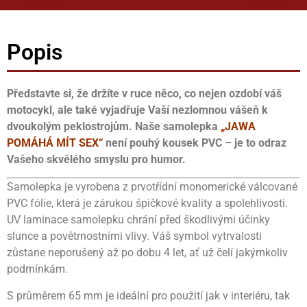
Popis
Představte si, že držíte v ruce něco, co nejen ozdobí váš
motocykl, ale také vyjadřuje Vaší nezlomnou vášeň k
dvoukolým peklostrojům. Naše samolepka
„JAWA
POMÁHÁ MÍT SEX“
není pouhý kousek PVC – je to odraz
Vašeho skvělého smyslu pro humor.
Samolepka je vyrobena z prvotřídní monomerické válcované
PVC fólie, která je zárukou špičkové kvality a spolehlivosti.
UV laminace samolepku chrání před škodlivými účinky
slunce a povětrnostními vlivy. Váš symbol vytrvalosti
zůstane neporušený až po dobu 4 let, ať už čelí jakýmkoliv
podmínkám.
S průměrem 65 mm je ideální pro použití jak v interiéru, tak