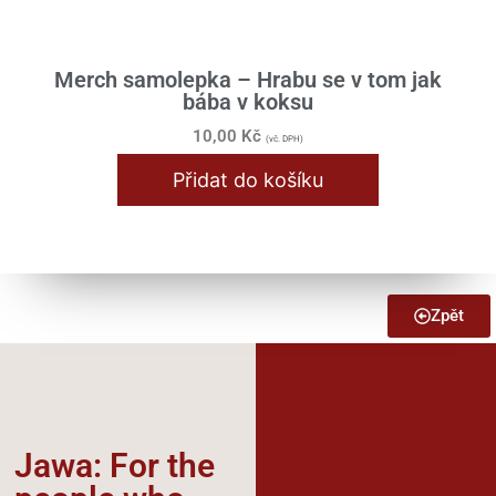
Merch samolepka – Hrabu se v tom jak
bába v koksu
10,00
Kč
(vč. DPH)
Přidat do košíku
Zpět
Jawa: For the