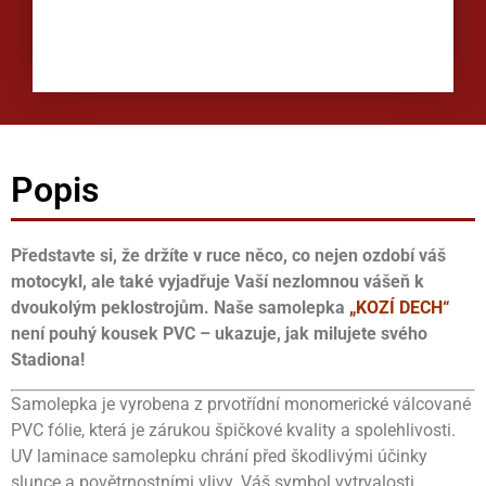
Popis
Představte si, že držíte v ruce něco, co nejen ozdobí váš
motocykl, ale také vyjadřuje Vaší nezlomnou vášeň k
dvoukolým peklostrojům. Naše samolepka
„KOZÍ DECH“
není pouhý kousek PVC – ukazuje, jak milujete svého
Stadiona!
Samolepka je vyrobena z prvotřídní monomerické válcované
PVC fólie, která je zárukou špičkové kvality a spolehlivosti.
UV laminace samolepku chrání před škodlivými účinky
slunce a povětrnostními vlivy. Váš symbol vytrvalosti