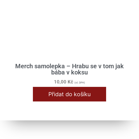
Merch samolepka – Hrabu se v tom jak
bába v koksu
10,00
Kč
(vč. DPH)
Přidat do košíku