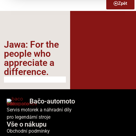
Zpět
Jawa: For the
people who
appreciate a
difference.​
Bačo-automoto
Servis motorek a náhradní díly
pro legendární stroje
Vše o nákupu
Obchodní podmínky