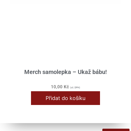
Merch samolepka – Ukaž bábu!
10,00
Kč
(vč. DPH)
Přidat do košíku