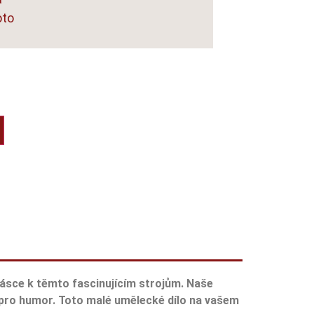
oto
 lásce k těmto fascinujícím strojům. Naše
 pro humor. Toto malé umělecké dílo na vašem