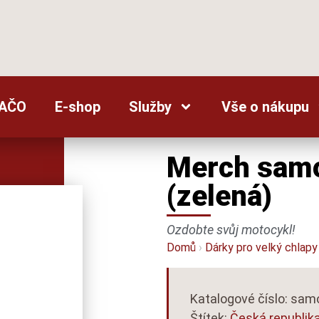
AČO
E-shop
Služby
Vše o nákupu
Merch samo
(zelená)
Ozdobte svůj motocykl!
Domů
›
Dárky pro velký chlapy
Katalogové číslo: sa
Štítek:
Česká republik