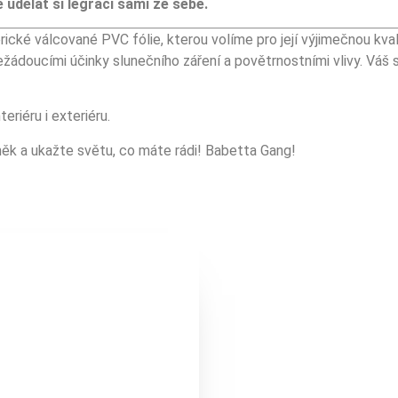
 udělat si legraci sami ze sebe.
cké válcované PVC fólie, kterou volíme pro její výjimečnou kval
nežádoucími účinky slunečního záření a povětrnostními vlivy. Vá
riéru i exteriéru.
něk a ukažte světu, co máte rádi! Babetta Gang!