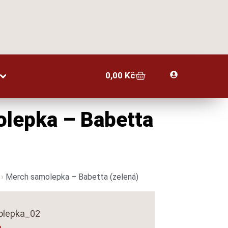
Profil
0,00
Kč
lepka – Babetta
›
Merch samolepka – Babetta (zelená)
molepka_02
a