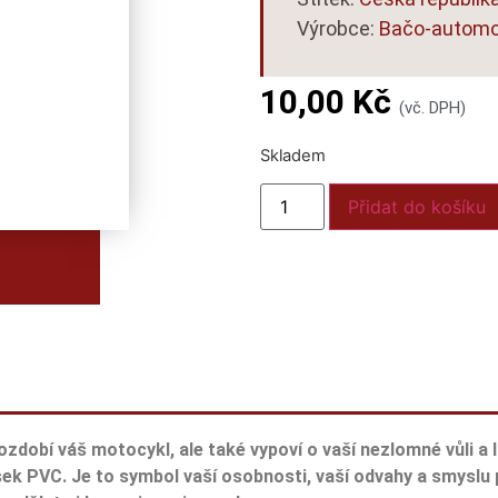
Výrobce:
Bačo-autom
10,00
Kč
(vč. DPH)
Skladem
Přidat do košíku
 ozdobí váš motocykl, ale také vypoví o vaší nezlomné vůli a
sek PVC. Je to symbol vaší osobnosti, vaší odvahy a smyslu