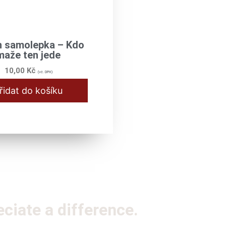
 samolepka – Kdo
maže ten jede
10,00
Kč
(vč. DPH)
řidat do košíku
iate a difference.​