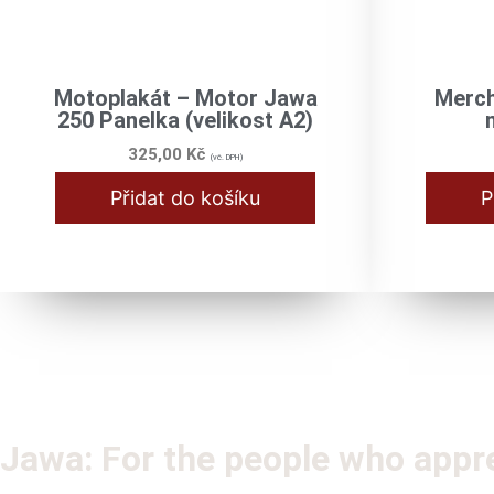
Motoplakát – Motor Jawa
Merch
250 Panelka (velikost A2)
325,00
Kč
(vč. DPH)
Přidat do košíku
P
Jawa: For the people who apprec