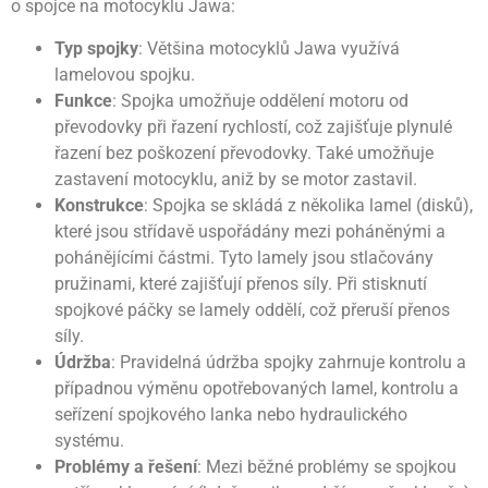
o spojce na motocyklu Jawa:
Typ spojky
: Většina motocyklů Jawa využívá
lamelovou spojku.
Funkce
: Spojka umožňuje oddělení motoru od
převodovky při řazení rychlostí, což zajišťuje plynulé
řazení bez poškození převodovky. Také umožňuje
zastavení motocyklu, aniž by se motor zastavil.
Konstrukce
: Spojka se skládá z několika lamel (disků),
které jsou střídavě uspořádány mezi poháněnými a
pohánějícími částmi. Tyto lamely jsou stlačovány
pružinami, které zajišťují přenos síly. Při stisknutí
spojkové páčky se lamely oddělí, což přeruší přenos
síly.
Údržba
: Pravidelná údržba spojky zahrnuje kontrolu a
případnou výměnu opotřebovaných lamel, kontrolu a
seřízení spojkového lanka nebo hydraulického
systému.
Problémy a řešení
: Mezi běžné problémy se spojkou