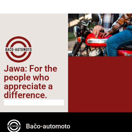
Jawa: For the
people who
appreciate a
difference.​
Bačo-automoto