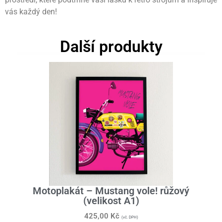
vás každý den!
Další produkty
Motoplakát – Mustang vole! růžový
(velikost A1)
425,00
Kč
(vč. DPH)