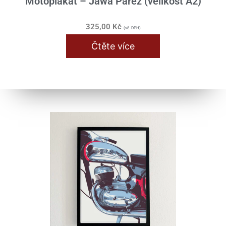
Motoplakát – Jawa Pařez (velikost A2)
325,00
Kč
(vč. DPH)
Čtěte více