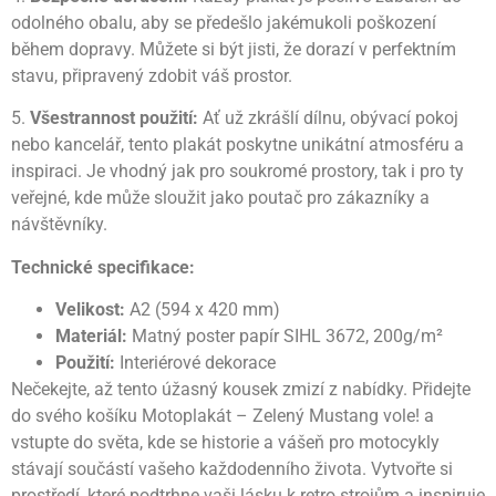
odolného obalu, aby se předešlo jakémukoli poškození
během dopravy. Můžete si být jisti, že dorazí v perfektním
stavu, připravený zdobit váš prostor.
5.
Všestrannost použití:
Ať už zkrášlí dílnu, obývací pokoj
nebo kancelář, tento plakát poskytne unikátní atmosféru a
inspiraci. Je vhodný jak pro soukromé prostory, tak i pro ty
veřejné, kde může sloužit jako poutač pro zákazníky a
návštěvníky.
Technické specifikace:
Velikost:
A2 (594 x 420 mm)
Materiál:
Matný poster papír SIHL 3672, 200g/m²
Použití:
Interiérové dekorace
Nečekejte, až tento úžasný kousek zmizí z nabídky. Přidejte
do svého košíku Motoplakát – Zelený Mustang vole! a
vstupte do světa, kde se historie a vášeň pro motocykly
stávají součástí vašeho každodenního života. Vytvořte si
prostředí, které podtrhne vaši lásku k retro strojům a inspiruje