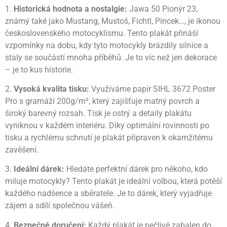
1.
Historická hodnota a nostalgie:
Jawa 50 Pionýr 23,
známý také jako Mustang, Mustoš, Fichtl, Pincek…, je ikonou
československého motocyklismu. Tento plakát přináší
vzpomínky na dobu, kdy tyto motocykly brázdily silnice a
staly se součástí mnoha příběhů. Je to víc než jen dekorace
– je to kus historie.
2.
Vysoká kvalita tisku:
Využíváme papír SIHL 3672 Poster
Pro s gramáží 200g/m², který zajišťuje matný povrch a
široký barevný rozsah. Tisk je ostrý a detaily plakátu
vyniknou v každém interiéru. Díky optimální rovinnosti po
tisku a rychlému schnutí je plakát připraven k okamžitému
zavěšení.
3.
Ideální dárek:
Hledáte perfektní dárek pro někoho, kdo
miluje motocykly? Tento plakát je ideální volbou, která potěší
každého nadšence a sběratele. Je to dárek, který vyjadřuje
zájem a sdílí společnou vášeň.
4.
Bezpečné doručení:
Každý plakát je pečlivě zabalen do