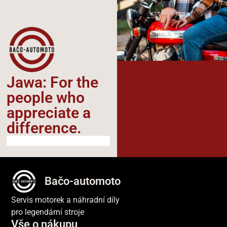
Jawa: For the
people who
appreciate a
difference.​
Bačo-automoto
Servis motorek a náhradní díly
pro legendární stroje
Vše o nákupu