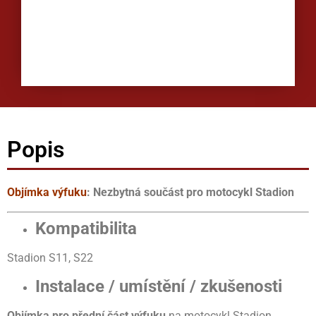
Popis
Objímka výfuku
: Nezbytná součást pro motocykl Stadion
Kompatibilita
Stadion S11, S22
Instalace / umístění / zkušenosti
Objímka pro přední část
výfuku
na motocykl Stadion.