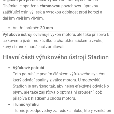
Objímka je opatřena
chromovou
povrchovou úpravou
zajišťující oslnivý lesk a vysokou odolnost proti korozi a
dalším vnějším vlivům.
Vnitřní průměr:
30 mm
Výfukové ústrojí
ovlivňuje výkon motoru, ale také přispívá k
celkovému jízdnímu zážitku a charakteristickému zvuku,
který si mnozí nadšenci zamilovali.
Hlavní části výfukového ústrojí Stadion
Výfukové potrubí
Toto potrubí je prvním článkem výfukového systému,
který odvádí spaliny z válce motoru. U motocyklů
Stadion je navrženo tak, aby nejen efektivně odvádělo
plyny, ale také zajišťovalo optimální proudění, což
přispívá k hladkému chodu motoru.
Tlumič výfuku
Tlumič je zodpovědný za redukci hluku, který vzniká při