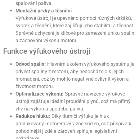
spalování paliva.
Montážní prvky a těsnění
Výfukové ústrojí je upevněno pomocí různých držáků,
svorek a těsnění, které zajišťují jeho stabilitu a těsnost.
Správné uchycení je klíčové pro zamezení úniku spalin
a zachování výkonu motoru.
Funkce výfukového ústrojí
Odvod spalin:
Hlavním úkolem výfukového systému je
odvést spaliny z motoru, aby nedocházelo k jejich
hromadění, což by mohlo negativně ovlivnit výkon a
životnost motoru.
Optimalizace výkonu:
Správně navržené výfukové
ústrojí zajišťuje ideální proudění plynů, což má přímý
vliv na výkon a spotřebu paliva.
Redukce hluku:
Díky tlumiči výfuku je hluk
produkovaný motorem výrazně snížen, což přispívá k
pohodlnější jízdě a zároveň splňuje legislativní
požadavky.