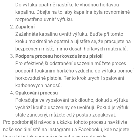
Do výfuku opatrně nastříkejte vhodnou hořlavou
kapalinu. Dbejte na to, aby kapalina byla rovnoměrně
rozprostřena uvnitř výfuku.
Zapálení
Zažehněte kapalinu uvnitř výfuku. Buďte při tomto
kroku maximálně opatrní a ujistěte se, že pracujete na
bezpečném místě, mimo dosah hořlavých materiálů.
Podpora procesu horkovzdušnou pistolí
Pro efektivnější odstranění usazenin můžete proces
podpořit foukáním horkého vzduchu do výfuku pomocí
horkovzdušné pistole. Tento krok urychlí spalování
karbonových nánosů.
Opakování procesu
Pokračujte ve vypalování tak dlouho, dokud z výfuku
vychází kouř a usazeniny se uvolňují. Pokud je výfuk
stále zanesený, můžete celý postup zopakovat.
Pro podrobnější návod a ukázku tohoto procesu navštivte
naše sociální sítě na Instagramu a Facebooku, kde najdete
tipy a triky, jak správně pečovat o své motocykly.