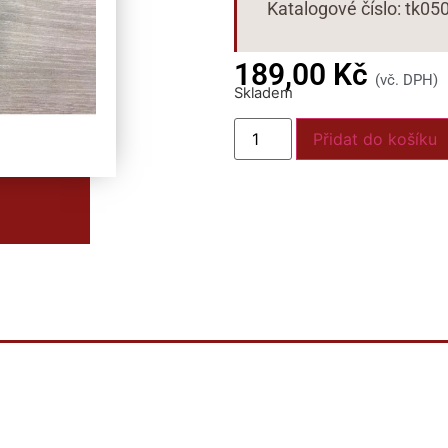
Katalogové číslo: tk05
189,00
Kč
(vč. DPH)
Skladem
Přidat do košíku