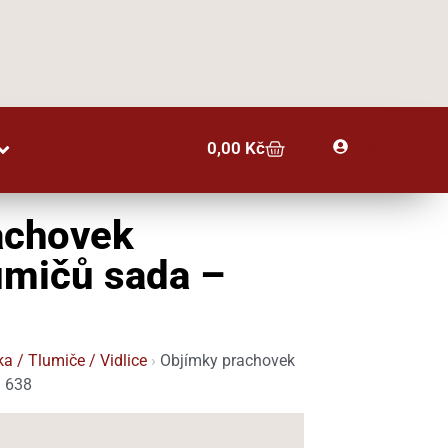
Profil
0,00
Kč
achovek
umičů sada –
ka / Tlumiče / Vidlice
›
Objímky prachovek
a 638