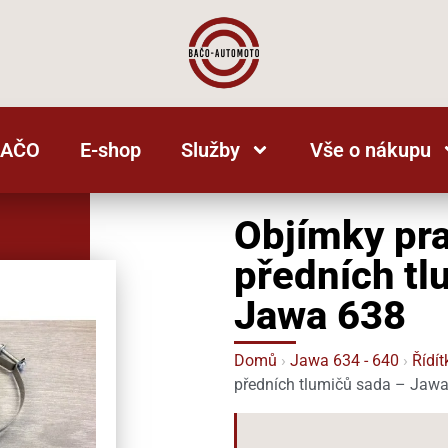
BAČO
E-shop
Služby
Vše o nákupu
Objímky pr
předních tl
Jawa 638
Domů
›
Jawa 634 - 640
›
Řídít
předních tlumičů sada – Jaw