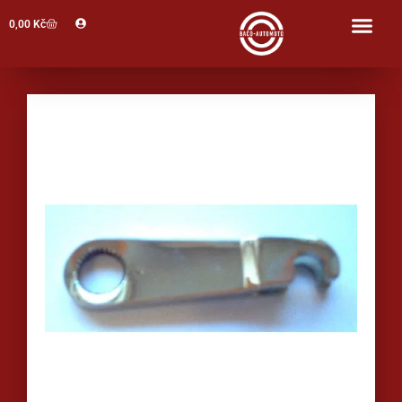
Profil
0,00
Kč