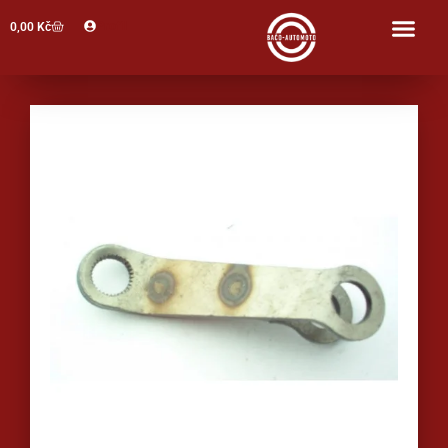
Profil
0,00
Kč