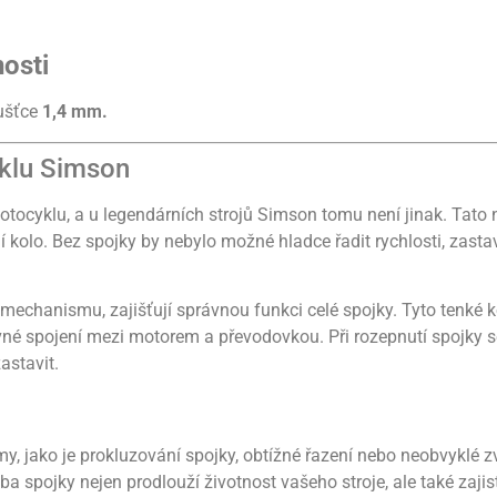
nosti
oušťce
1,4 mm.
yklu Simson
otocyklu, a u legendárních strojů Simson tomu není jinak. Tato
í kolo. Bez spojky by nebylo možné hladce řadit rychlosti, zast
 mechanismu, zajišťují správnou funkci celé spojky. Tyto tenké k
 pevné spojení mezi motorem a převodovkou. Při rozepnutí spojky 
astavit.
, jako je prokluzování spojky, obtížné řazení nebo neobvyklé z
a spojky nejen prodlouží životnost vašeho stroje, ale také zajis