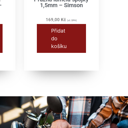
–
1,5mm – Simson
169,00
Kč
(vč. DPH)
Přidat
do
košíku