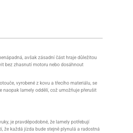
 nenápadná, avšak zásadní část hraje důležitou
avit bez zhasnutí motoru nebo dosáhnout
otouče, vyrobené z kovu a třecího materiálu, se
se naopak lamely oddělí, což umožňuje přerušit
vuky, je pravděpodobné, že lamely potřebují
tí, že každá jízda bude stejně plynulá a radostná