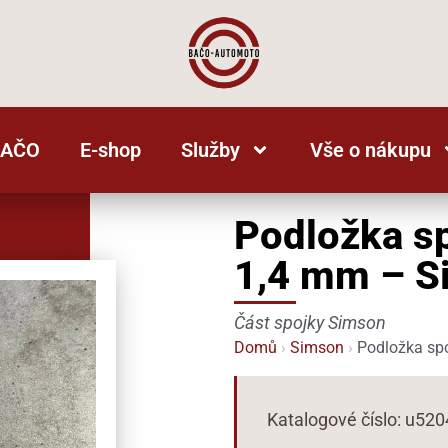
BAČO
E-shop
Služby
Vše o nákupu
Podložka s
1,4 mm – S
Část spojky Simson
Domů
›
Simson
›
Podložka sp
Katalogové číslo: u52