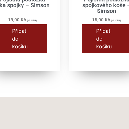
íka spojky – Simson
spojkového koše 
Simson
19,00
Kč
15,00
Kč
(vč. DPH)
(vč. DPH)
Přidat
Přidat
do
do
košíku
košíku