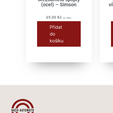
(ocel) – Simson
v
69,00
Kč
(vč. DPH)
Přidat
do
košíku