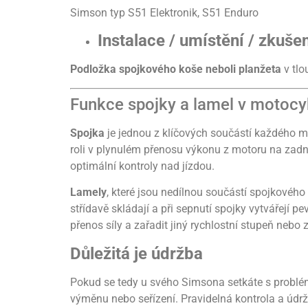
Simson typ S51 Elektronik, S51 Enduro
Instalace / umístění / zkuše
Podložka spojkového koše neboli planžeta
v tl
Funkce spojky a lamel v motoc
Spojka
je jednou z klíčových součástí každého m
roli v plynulém přenosu výkonu z motoru na zadn
optimální kontroly nad jízdou.
Lamely
, které jsou nedílnou součástí spojkového
střídavě skládají a při sepnutí spojky vytvářejí
přenos síly a zařadit jiný rychlostní stupeň nebo z
Důležitá je údržba
Pokud se tedy u svého Simsona setkáte s problémy
výměnu nebo seřízení. Pravidelná kontrola a údržb