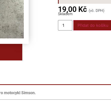
19,00
Kč
(vč. DPH)
Skladem
Přidat do košíku
ro motocykl Simson.