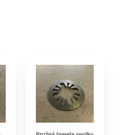
a
Pružná lamela spojky