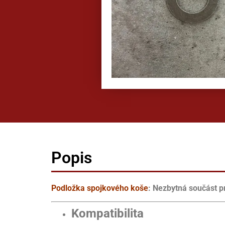
Popis
Podložka spojkového koše
: Nezbytná součást p
Kompatibilita