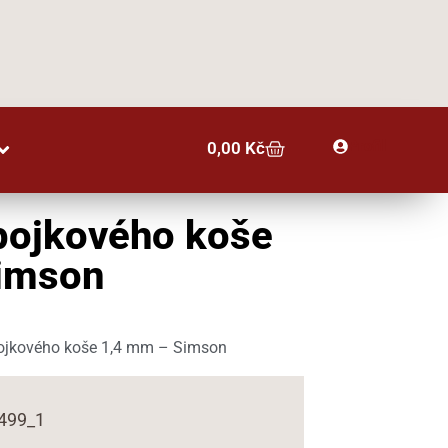
Profil
0,00
Kč
pojkového koše
imson
ojkového koše 1,4 mm – Simson
0499_1