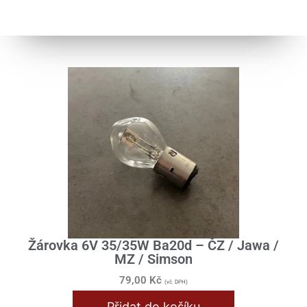
Žárovka 6V 35/35W Ba20d – ČZ / Jawa /
MZ / Simson
79,00
Kč
(vč. DPH)
Přidat do košíku