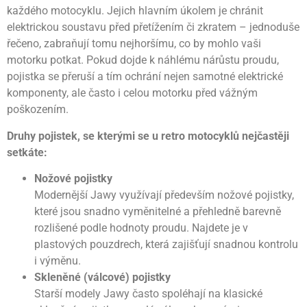
každého motocyklu. Jejich hlavním úkolem je chránit
elektrickou soustavu před přetížením či zkratem – jednoduše
řečeno, zabraňují tomu nejhoršímu, co by mohlo vaši
motorku potkat. Pokud dojde k náhlému nárůstu proudu,
pojistka se přeruší a tím ochrání nejen samotné elektrické
komponenty, ale často i celou motorku před vážným
poškozením.
Druhy pojistek, se kterými se u retro motocyklů nejčastěji
setkáte:
Nožové pojistky
Modernější Jawy využívají především nožové pojistky,
které jsou snadno vyměnitelné a přehledně barevně
rozlišené podle hodnoty proudu. Najdete je v
plastových pouzdrech, která zajišťují snadnou kontrolu
i výměnu.
Skleněné (válcové) pojistky
Starší modely Jawy často spoléhají na klasické