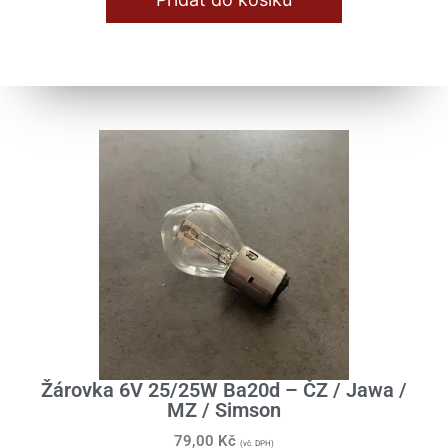
Žárovka 6V 25/25W Ba20d – ČZ / Jawa /
MZ / Simson
79,00
Kč
(vč. DPH)