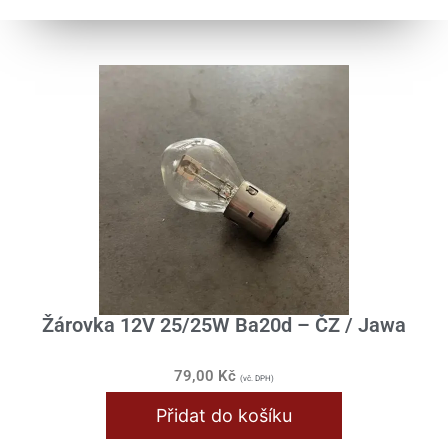
Žárovka 12V 25/25W Ba20d – ČZ / Jawa
79,00
Kč
(vč. DPH)
Přidat do košíku