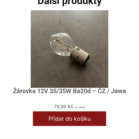
Další produkty
Žárovka 12V 35/35W Ba20d – ČZ / Jawa
79,00
Kč
(vč. DPH)
Přidat do košíku