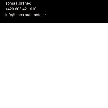
Tomáš Jiránek
+420 603 421 610
info@baco-automoto.cz