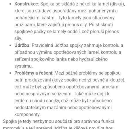
Konstrukce
: Spojka se skládá z několika lamel (disků),
které jsou střídavě uspořádány mezi poháněnými a
pohánějícími částmi. Tyto lamely jsou stlačovány
pružinami, které zajišťují přenos síly. Při stisknutí
spojkové páčky se lamely oddělí, což přeruší přenos
síly.
Údržba
: Pravidelná údržba spojky zahrnuje kontrolu a
případnou výměnu opotřebovaných lamel, kontrolu a
seřízení spojkového lanka nebo hydraulického
systému.
Problémy a řešení
: Mezi běžné problémy se spojkou
patří prokluzování (když spojka nedrží pevně a klouže),
což může být způsobeno opotřebovanými lamelami
nebo nesprávným seřízením. Také může dojít k
tvrdému chodu spojky, což může být způsobeno
nedostatečným mazáním nebo opotřebovanými
komponenty.
Spojka je tedy nezbytnou součástí pro správnou funkci
motocyklu a její správná údržba je klíčová pro dlouhou