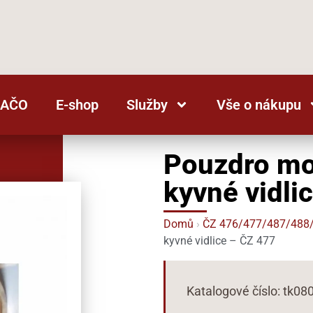
BAČO
E-shop
Služby
Vše o nákupu
Pouzdro mo
kyvné vidli
Domů
›
ČZ 476/477/487/488
kyvné vidlice – ČZ 477
Katalogové číslo: tk08