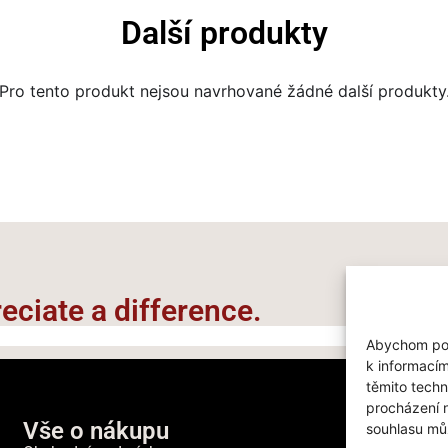
Další produkty
Pro tento produkt nejsou navrhované žádné další produkty
ciate a difference.​
Abychom posk
k informacím
těmito techn
procházení 
Vše o nákupu
souhlasu můž