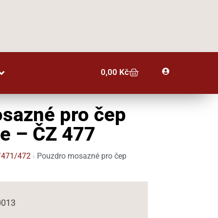
Profil
0,00
Kč
sazné pro čep
ce – ČZ 477
/471/472
›
Pouzdro mosazné pro čep
0013