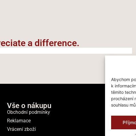
ciate a difference.​
Abychom posk
k informacím
těmito techn
procházení 
Vše o nákupu
souhlasu můž
Obchodní podmínky
Reklamace
Příjm
Vrácení zboží