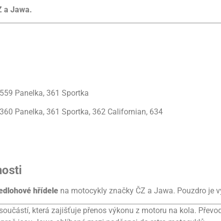
Z a Jawa.
 559 Panelka, 361 Sportka
360 Panelka, 361 Sportka, 362 Californian, 634
nosti
edlohové hřídele
na motocykly značky ČZ a Jawa. Pouzdro je v
oučástí, která zajišťuje přenos výkonu z motoru na kola. Převo