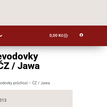
Profil
0,00
Kč
evodovky
ČZ / Jawa
odovky průchozí – ČZ / Jawa
0513