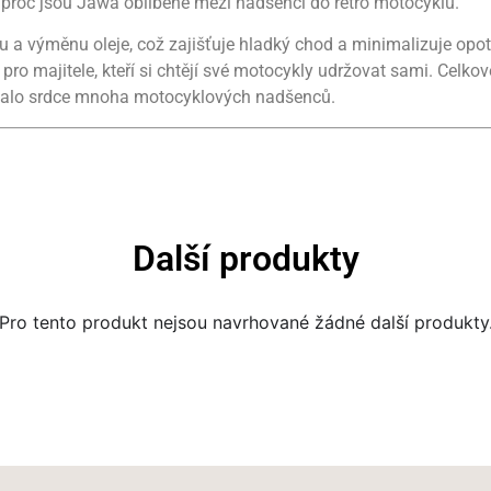
proč jsou Jawa oblíbené mezi nadšenci do retro motocyklů.
u a výměnu oleje, což zajišťuje hladký chod a minimalizuje opo
pro majitele, kteří si chtějí své motocykly udržovat sami. Cel
 získalo srdce mnoha motocyklových nadšenců.
Další produkty
Pro tento produkt nejsou navrhované žádné další produkty