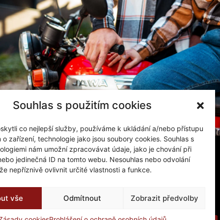
Souhlas s použitím cookies
ytli co nejlepší služby, používáme k ukládání a/nebo přístupu
 o zařízení, technologie jako jsou soubory cookies. Souhlas s
ologiemi nám umožní zpracovávat údaje, jako je chování při
nebo jedinečná ID na tomto webu. Nesouhlas nebo odvolání
Kontakt
e nepříznivě ovlivnit určité vlastnosti a funkce.
Tomáš Jiránek
+420 603 421 610
out vše
Odmítnout
Zobrazit předvolby
info@baco-automoto.cz
Zásady cookies
Prohlášení o ochraně osobních údajů