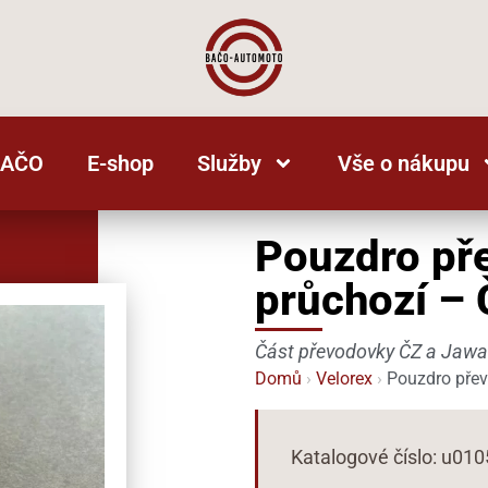
BAČO
E-shop
Služby
Vše o nákupu
Pouzdro př
průchozí – 
Část převodovky ČZ a Jawa
Domů
›
Velorex
›
Pouzdro přev
Katalogové číslo: u01