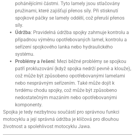
pohánějícími částmi. Tyto lamely jsou stlačovány
pružinami, které zajišťují přenos síly. Při stisknutí
spojkové páčky se lamely oddělí, což přeruší přenos
síly.
Údržba
: Pravidelná údržba spojky zahrnuje kontrolu a
případnou výměnu opotřebovaných lamel, kontrolu a
seřízení spojkového lanka nebo hydraulického
systému.
Problémy a řešení
: Mezi běžné problémy se spojkou
patří prokluzování (když spojka nedrží pevně a klouže),
což může být způsobeno opotřebovanými lamelami
nebo nesprávným seřízením. Také může dojít k
tvrdému chodu spojky, což může být způsobeno
nedostatečným mazáním nebo opotřebovanými
komponenty.
Spojka je tedy nezbytnou součástí pro správnou funkci
motocyklu a její správná údržba je klíčová pro dlouhou
životnost a spolehlivost motocyklu Jawa.