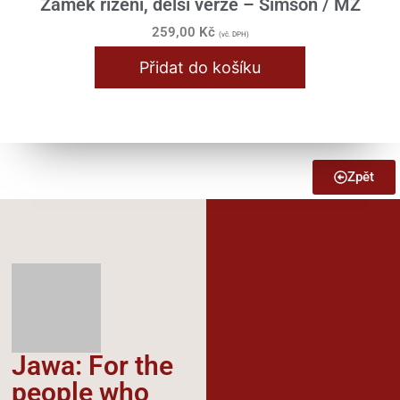
Zámek řízení, delší verze – Simson / MZ
259,00
Kč
(vč. DPH)
Přidat do košíku
Zpět
Jawa: For the
people who