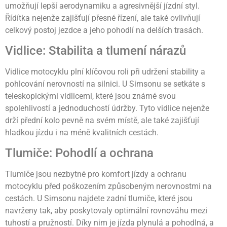
umožňují lepší aerodynamiku a agresivnější jízdní styl.
Řídítka nejenže zajišťují přesné řízení, ale také ovlivňují
celkový postoj jezdce a jeho pohodlí na delších trasách.
Vidlice: Stabilita a tlumení nárazů
Vidlice motocyklu plní klíčovou roli při udržení stability a
pohlcování nerovností na silnici. U Simsonu se setkáte s
teleskopickými vidlicemi, které jsou známé svou
spolehlivostí a jednoduchostí údržby. Tyto vidlice nejenže
drží přední kolo pevně na svém místě, ale také zajišťují
hladkou jízdu i na méně kvalitních cestách.
Tlumiče: Pohodlí a ochrana
Tlumiče jsou nezbytné pro komfort jízdy a ochranu
motocyklu před poškozením způsobeným nerovnostmi na
cestách. U Simsonu najdete zadní tlumiče, které jsou
navrženy tak, aby poskytovaly optimální rovnováhu mezi
tuhostí a pružností. Díky nim je jízda plynulá a pohodlná, a