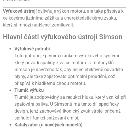
Výfukové ústrojí
ovlivňuje výkon motoru, ale také přispívá k
celkovému jízdnímu zážitku a charakteristickému zvuku,
který si mnozí nadšenci zamilovali.
Hlavní části výfukového ústrojí Simson
Výfukové potrubí
Toto potrubí je prvním článkem výfukového systému,
který odvádí spaliny z válce motoru. U motocyklů
Simson je navrženo tak, aby nejen efektivně odvádělo
plyny, ale také zajišťovalo optimální proudění, což
přispívá k hladkému chodu motoru.
Tlumič výfuku
Tlumič je zodpovědný za redukci hluku, který vzniká při
spalování paliva. U Simsonů má tento díl specifický
design, jenž zachovává ikonický zvuk stroje, přičemž
splňuje i funkci snižování emisí.
Katalyzátor (u novějších modelů)