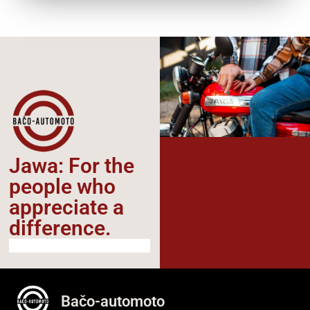
Jawa: For the
people who
appreciate a
difference.​
Bačo-automoto