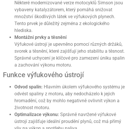
Některé modernizované verze motocyklů Simson jsou
vybaveny katalyzátorem, který pomáhá snižovat
množství škodlivých látek ve výfukových plynech.
Tento prvek je důležitý zejména z ekologického
hlediska.
Montážní prvky a těsnění
Výfukové ústrojí je upevněno pomocí různých držáků,
svorek a těsnění, které zajišťují jeho stabilitu a těsnost.
Správné uchycení je klíčové pro zamezení úniku spalin
a zachování výkonu motoru.
Funkce výfukového ústrojí
Odvod spalin:
Hlavním úkolem výfukového systému je
odvést spaliny z motoru, aby nedocházelo k jejich
hromadění, což by mohlo negativně ovlivnit výkon a
životnost motoru.
Optimalizace výkonu:
Správně navržené výfukové
ústrojí zajišťuje ideální proudění plynů, což má přímý
vliv na výkon a spotřebu paliva.