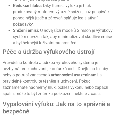
Redukce hluku:
Díky tlumiči výfuku je hluk
produkovaný motorem výrazně snížen, což přispívá k
pohodlnější jízdě a zároveň splňuje legislativní
požadavky.
Snížení emisí:
U novějších modelů Simson je výfukový
systém navržen tak, aby minimalizoval škodlivé emise
a byl šetrnější k životnímu prostředí.
Péče a údržba výfukového ústrojí
Pravidelná kontrola a údržba výfukového systému je
nezbytná pro zachování jeho funkčnosti. Dbejte na to, aby
nebylo potrubí zaneseno
karbonovými usazeninami
, a
pravidelně kontrolujte těsnění a uchycení. Pokud
zaznamenáte nadměrný hluk, pokles výkonu nebo zápach
spalin, může to být známka poškození některé z částí.
Vypalování výfuku: Jak na to správně a
bezpečně