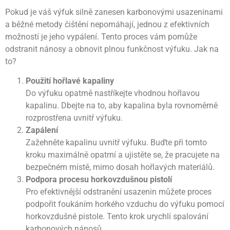
Pokud je váš výfuk silně zanesen karbonovými usazeninami
a běžné metody čištění nepomáhají, jednou z efektivních
možností je jeho vypálení. Tento proces vám pomůže
odstranit nánosy a obnovit plnou funkčnost výfuku. Jak na
to?
Použití hořlavé kapaliny
Do výfuku opatrně nastříkejte vhodnou hořlavou
kapalinu. Dbejte na to, aby kapalina byla rovnoměrně
rozprostřena uvnitř výfuku.
Zapálení
Zažehněte kapalinu uvnitř výfuku. Buďte při tomto
kroku maximálně opatrní a ujistěte se, že pracujete na
bezpečném místě, mimo dosah hořlavých materiálů.
Podpora procesu horkovzdušnou pistolí
Pro efektivnější odstranění usazenin můžete proces
podpořit foukáním horkého vzduchu do výfuku pomocí
horkovzdušné pistole. Tento krok urychlí spalování
karbonových nánosů.