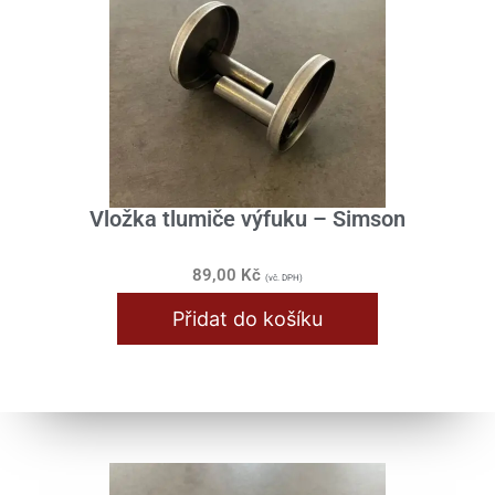
Vložka tlumiče výfuku – Simson
89,00
Kč
(vč. DPH)
Přidat do košíku