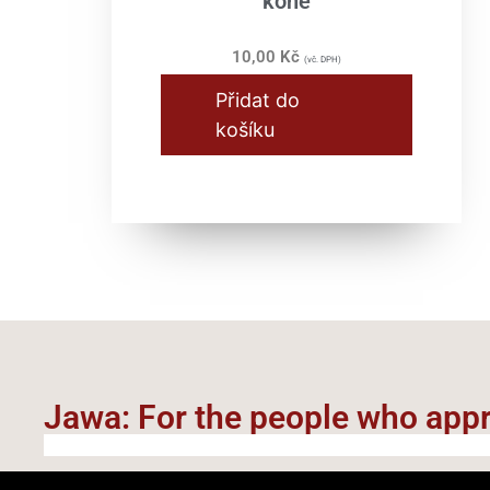
koně
10,00
Kč
(vč. DPH)
Přidat do
košíku
Jawa: For the people who appre