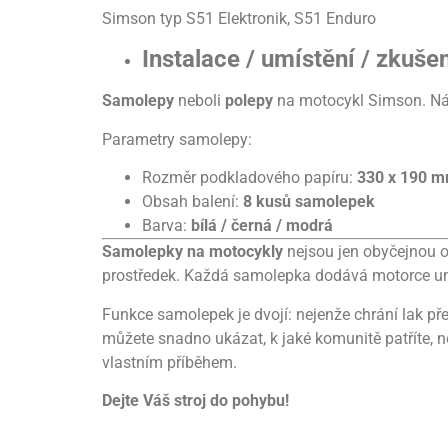
Simson typ S51 Elektronik, S51 Enduro
Instalace / umístění / zkuše
Samolepy
neboli
polepy
na motocykl Simson. Nále
Parametry samolepy:
Rozměr podkladového papíru:
330 x 190
m
Obsah balení:
8 kusů samolepek
Barva:
bílá / černá / modrá
Samolepky na motocykly
nejsou jen obyčejnou o
prostředek. Každá samolepka dodává motorce uniká
Funkce samolepek je dvojí: nejenže chrání lak př
můžete snadno ukázat, k jaké komunitě patříte, ne
vlastním příběhem.
Dejte Váš stroj do pohybu!