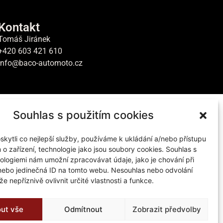
Kontakt
Tomáš Jiránek
+420 603 421 610
info@baco-automoto.cz
Souhlas s použitím cookies
ytli co nejlepší služby, používáme k ukládání a/nebo přístupu
 o zařízení, technologie jako jsou soubory cookies. Souhlas s
ologiemi nám umožní zpracovávat údaje, jako je chování při
nebo jedinečná ID na tomto webu. Nesouhlas nebo odvolání
e nepříznivě ovlivnit určité vlastnosti a funkce.
out vše
Odmítnout
Zobrazit předvolby