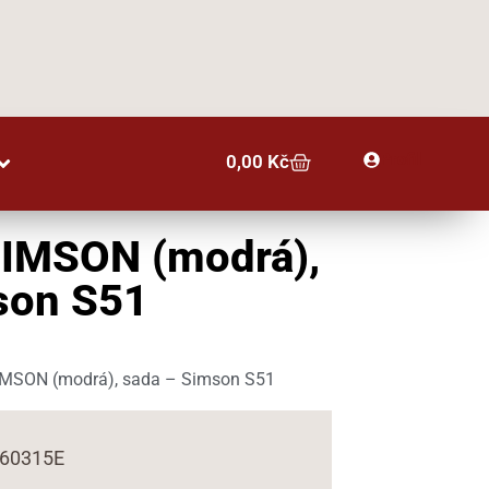
Profil
0,00
Kč
IMSON (modrá),
son S51
MSON (modrá), sada – Simson S51
560315E