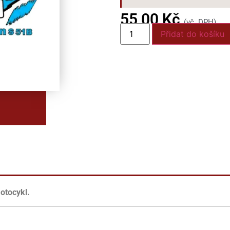
55,00
Kč
(vč. DPH)
Přidat do košíku
otocykl.