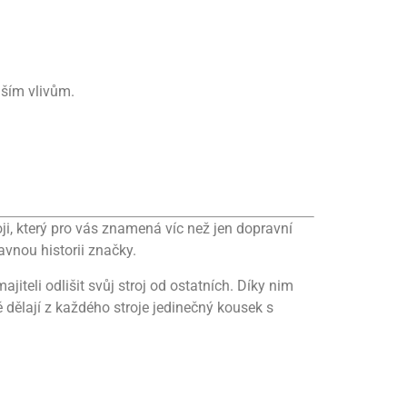
jším vlivům.
i, který pro vás znamená víc než jen dopravní
avnou historii značky.
teli odlišit svůj stroj od ostatních. Díky nim
 dělají z každého stroje jedinečný kousek s