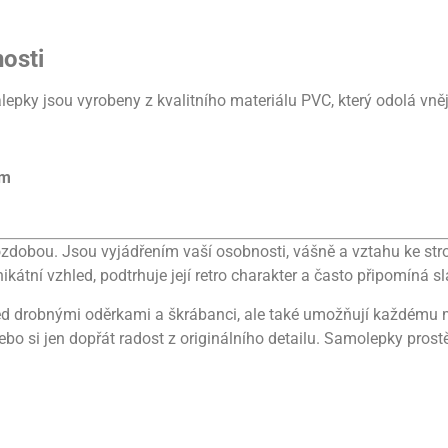
nosti
pky jsou vyrobeny z kvalitního materiálu PVC, který odolá vně
m
zdobou. Jsou vyjádřením vaší osobnosti, vášně a vztahu ke stroj
tní vzhled, podtrhuje její retro charakter a často připomíná sl
ed drobnými oděrkami a škrábanci, ale také umožňují každému maji
bo si jen dopřát radost z originálního detailu. Samolepky prostě