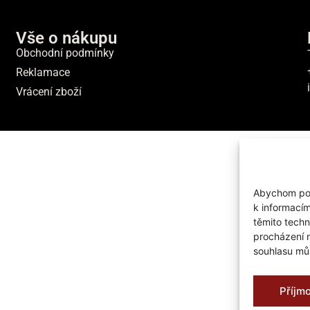
Vše o nákupu
Obchodní podmínky
Reklamace
Vrácení zboží
Abychom posk
k informacím
těmito techn
procházení 
souhlasu můž
Příjm