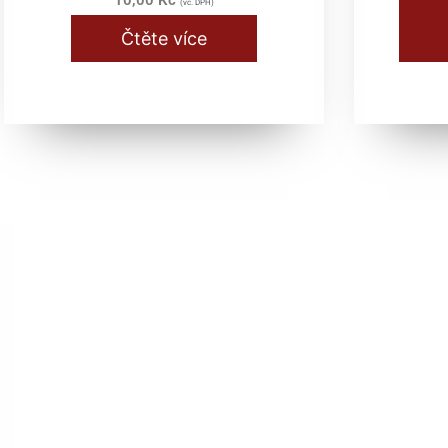
10,00
Kč
(vč. DPH)
Čtěte více