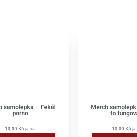
h samolepka – Fekál
Merch samolepk
porno
to fungov
10,00
Kč
10,00
Kč
(vč. DPH)
(vč.