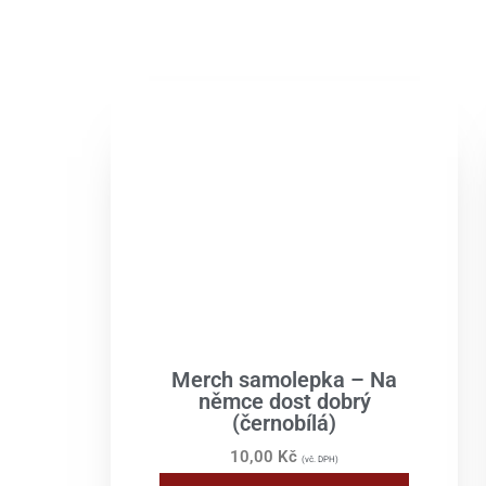
Merch samolepka – Na
němce dost dobrý
(černobílá)
10,00
Kč
(vč. DPH)