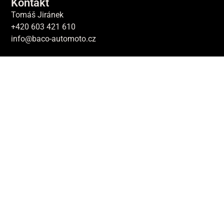
Kontakt
Tomáš Jiránek
+420 603 421 610
info@baco-automoto.cz