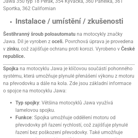
Jawa 350 typ 18 Pérák, 354 Kývačka, 360 Panelka, 361
Sportka, 362 Californian
Instalace / umístění / zkušenosti
Šestihranný šroub poloautomatu
na motocykly značky
Jawa. Díl je vyroben z
oceli.
Povrchová úprava je provedena
v
zinku
, což zajišťuje ochranu proti korozi. Vyrobeno v
České
republice.
Spojka
na motocyklu Jawa je klíčovou součástí pohonného
systému, která umožňuje plynulé přenášení výkonu z motoru
na převodovku a dále na kola. Zde jsou základní informace
o spojce na motocyklu Jawa:
Typ spojky
: Většina motocyklů Jawa využívá
lamelovou spojku.
Funkce
: Spojka umožňuje oddělení motoru od
převodovky při řazení rychlostí, což zajišťuje plynulé
řazení bez poškození převodovky. Také umožňuje