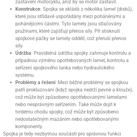
zastavení motocyklu, aniž by se motor zastavil.
Konstrukce
: Spojka se skládá z několika lamel (disků),
které jsou střídavě uspořádány mezi poháněnými a
pohánějícími částmi. Tyto lamely jsou stlačovány
pružinami, které zajišťují přenos síly. Při stisknutí
spojkové páčky se lamely oddělí, což přeruší přenos
síly.
Údržba
: Pravidelná údržba spojky zahrnuje kontrolu a
případnou výměnu opotřebovaných lamel, kontrolu a
seřízení spojkového lanka nebo hydraulického
systému.
Problémy a řešení
: Mezi běžné problémy se spojkou
patří prokluzování (když spojka nedrží pevně a klouže),
což může být způsobeno opotřebovanými lamelami
nebo nesprávným seřízením. Také může dojít k
tvrdému chodu spojky, což může být způsobeno
nedostatečným mazáním nebo opotřebovanými
komponenty.
Spojka je tedy nezbytnou součástí pro správnou funkci