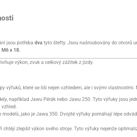
nosti
ání jsou potřeba
dva
tyto štefty. Jsou našroubovány do otvorů u
u
M6 x 18.
ivňuje výkon, zvuk a celkový zážitek z jízdy.
ýfuků, které se liší nejen vzhledem, ale i svými vlastnostmi. M
odely, například Jawu Pérák nebo Jawu 250. Tyto výfuky jsou j
 vzhled.
ch modelů, jako je Jawa 350. Dvojité výfuky pomáhají lépe odvád
ří chtějí zlepšit výkon svého stroje. Tyto výfuky nejenže optimali