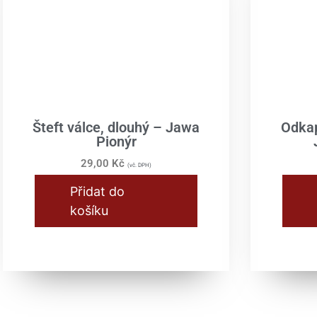
Šteft válce, dlouhý – Jawa
Odkap
Pionýr
29,00
Kč
(vč. DPH)
Přidat do
košíku