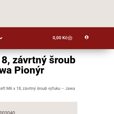
Profil
0,00
Kč
18, závrtný šroub
wa Pionýr
eft M6 x 18, závrtný šroub výfuku – Jawa
2003040