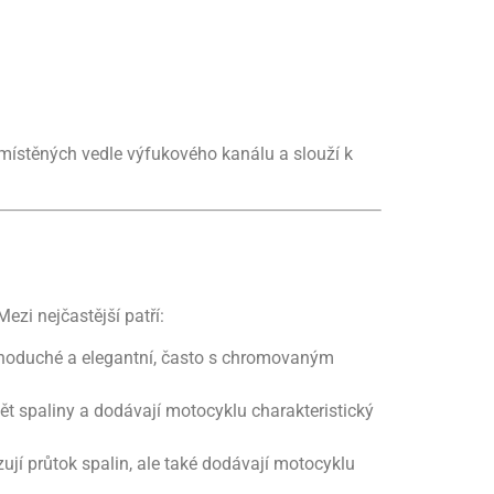
místěných vedle výfukového kanálu a slouží k
ezi nejčastější patří:
ednoduché a elegantní, často s chromovaným
ět spaliny a dodávají motocyklu charakteristický
zují průtok spalin, ale také dodávají motocyklu