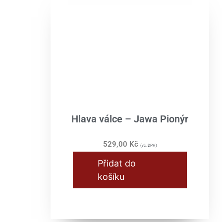
Hlava válce – Jawa Pionýr
529,00
Kč
(vč. DPH)
Přidat do
košíku