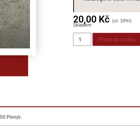
20,00
Kč
(vč. DPH)
Skladem
Přidat do košíku
50 Pionýr.