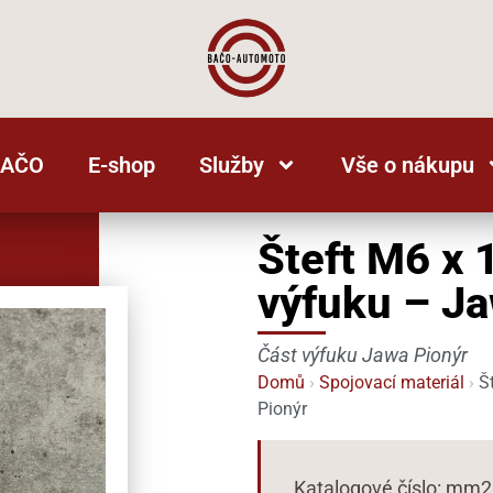
BAČO
E-shop
Služby
Vše o nákupu
Šteft M6 x 
výfuku – Ja
Část výfuku Jawa Pionýr
Domů
›
Spojovací materiál
›
Št
Pionýr
Katalogové číslo: mm