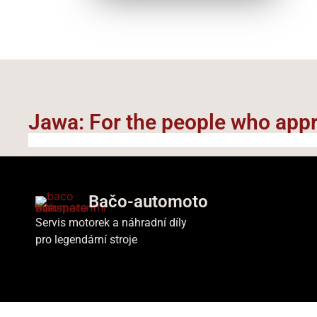
Jawa: For the people who appre
Bačo-automoto
Servis motorek a náhradní díly
pro legendární stroje