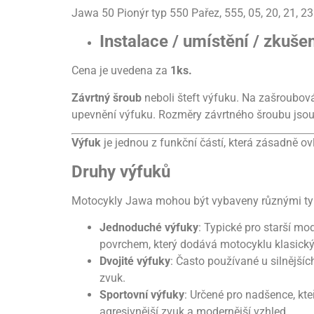
Jawa 50 Pionýr typ 550 Pařez, 555, 05, 20, 21, 23
Instalace / umístění / zkuše
Cena je uvedena za
1ks.
Závrtný šroub
neboli šteft výfuku. Na zašroubov
upevnění výfuku. Rozměry závrtného šroubu jso
Výfuk
je jednou z funkční částí, která zásadně ovl
Druhy výfuků
Motocykly Jawa mohou být vybaveny různými typy v
Jednoduché výfuky
: Typické pro starší m
povrchem, který dodává motocyklu klasický
Dvojité výfuky
: Často používané u silnější
zvuk.
Sportovní výfuky
: Určené pro nadšence, kte
agresivnější zvuk a modernější vzhled.