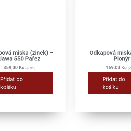
ová miska (zinek) –
Odkapová misk
Jawa 550 Pařez
Pionýr
359,00
Kč
169,00
Kč
(vč. DPH)
(vč
Přidat do
Přidat do
košíku
košíku