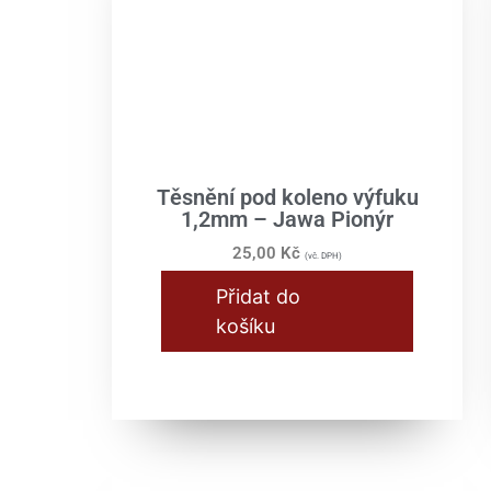
Těsnění pod koleno výfuku
1,2mm – Jawa Pionýr
25,00
Kč
(vč. DPH)
Přidat do
košíku