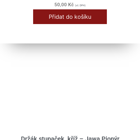
50,00
Kč
(vč. DPH)
Přidat do košíku
Držák stupaček, kříž – Jawa Pionýr