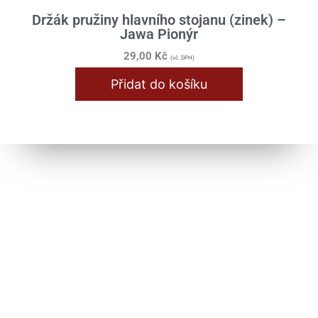
Držák pružiny hlavního stojanu (zinek) –
Jawa Pionýr
29,00
Kč
(vč. DPH)
Přidat do košíku