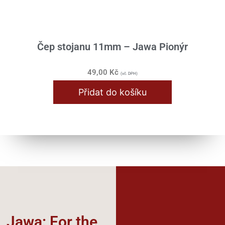
Čep stojanu 11mm – Jawa Pionýr
49,00
Kč
(vč. DPH)
Přidat do košíku
Jawa: For the