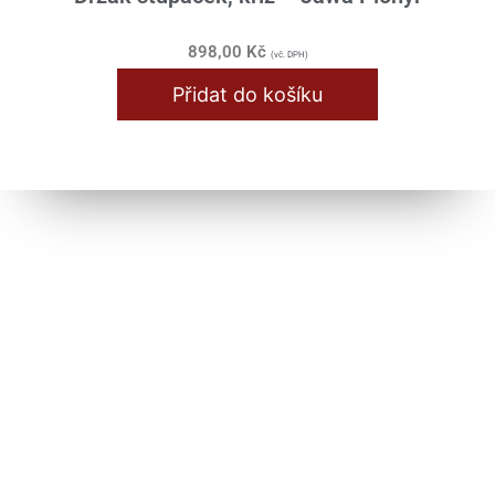
898,00
Kč
(vč. DPH)
Přidat do košíku