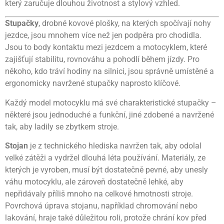
který zaručuje dlouhou životnost a stylový vzhled.
Stupačky
, drobné kovové plošky, na kterých spočívají nohy
jezdce, jsou mnohem více než jen podpěra pro chodidla.
Jsou to body kontaktu mezi jezdcem a motocyklem, které
zajišťují stabilitu, rovnováhu a pohodlí během jízdy. Pro
někoho, kdo tráví hodiny na silnici, jsou správně umístěné a
ergonomicky navržené stupačky naprosto klíčové.
Každý model motocyklu má své charakteristické stupačky –
některé jsou jednoduché a funkční, jiné zdobené a navržené
tak, aby ladily se zbytkem stroje.
Stojan
je z technického hlediska navržen tak, aby odolal
velké zátěži a vydržel dlouhá léta používání. Materiály, ze
kterých je vyroben, musí být dostatečně pevné, aby unesly
váhu motocyklu, ale zároveň dostatečně lehké, aby
nepřidávaly příliš mnoho na celkové hmotnosti stroje.
Povrchová úprava stojanu, například chromování nebo
lakování, hraje také důležitou roli, protože chrání kov před