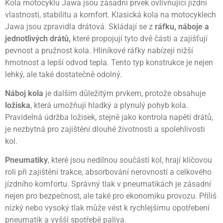
Kola motocyklu Jawa jsou zásadní prvek ovlivňující jízdní
vlastnosti, stabilitu a komfort. Klasická kola na motocyklech
Jawa jsou zpravidla drátová. Skládají se z
ráfku, náboje a
jednotlivých drátů,
které propojují tyto dvě části a zajišťují
pevnost a pružnost kola. Hliníkové ráfky nabízejí nižší
hmotnost a lepší odvod tepla. Tento typ konstrukce je nejen
lehký, ale také dostatečně odolný.
Náboj kola
je dalším důležitým prvkem, protože obsahuje
ložiska
, která umožňují hladký a plynulý pohyb kola.
Pravidelná údržba ložisek, stejně jako kontrola napětí drátů,
je nezbytná pro zajištění dlouhé životnosti a spolehlivosti
kol.
Pneumatiky
, které jsou nedílnou součástí kol, hrají klíčovou
roli při zajištění trakce, absorbování nerovností a celkového
jízdního komfortu. Správný tlak v pneumatikách je zásadní
nejen pro bezpečnost, ale také pro ekonomiku provozu. Příliš
nízký nebo vysoký tlak může vést k rychlejšímu opotřebení
pneumatik a vyšší spotřebě paliva.