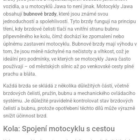
vozidla, a u motocyklů Jawa to není jinak. Motocykly Jawa
obsahují
bubnové brzdy
, které jsou známé svou
jednoduchostí a spolehlivostí. Tyto brzdy fungují na principu
tření, kdy brzdové čelisti tlačí na vnitřní stranu bubnu
připevněného ke kolu, čímž dochází ke zpomalení nebo
úplnému zastavení motocyklu. Bubnové brzdy mají výhodu v
tom, že jsou méně náchylné na nečistoty a vlhkost, což je
ideální pro podmínky, ve kterých se motocykly Jawa často
používají – od městských silnic až po venkovské cesty plné
prachu a bláta.
Každá brzda se skládá z několika důležitých částí, včetně
brzdových čelistí, pružin, bubnu a mechanického ovládacího
systému. Je důležité pravidelně kontrolovat stav brzdových
čelistí a bubnu, protože opotřebení těchto dílů může výrazně
snížit účinnost brzd.
Kola: Spojení motocyklu s cestou