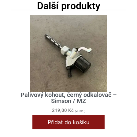
Další produkty
Palivový kohout, černý odkalovač –
Simson / MZ
219,00
Kč
(vč. DPH)
Přidat do košíku