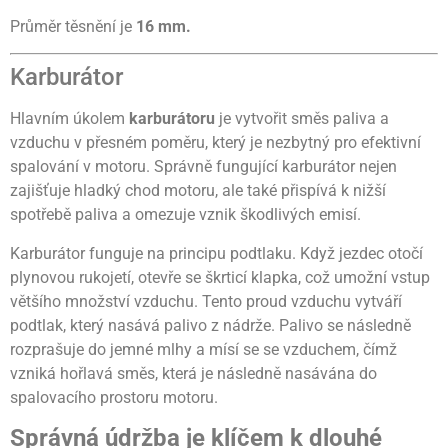
Průměr těsnění je
16 mm.
Karburátor
Hlavním úkolem
karburátoru
je vytvořit směs paliva a
vzduchu v přesném poměru, který je nezbytný pro efektivní
spalování v motoru. Správně fungující karburátor nejen
zajišťuje hladký chod motoru, ale také přispívá k nižší
spotřebě paliva a omezuje vznik škodlivých emisí.
Karburátor funguje na principu podtlaku. Když jezdec otočí
plynovou rukojetí, otevře se škrticí klapka, což umožní vstup
většího množství vzduchu. Tento proud vzduchu vytváří
podtlak, který nasává palivo z nádrže. Palivo se následně
rozprašuje do jemné mlhy a mísí se se vzduchem, čímž
vzniká hořlavá směs, která je následně nasávána do
spalovacího prostoru motoru.
Správná údržba je klíčem k dlouhé