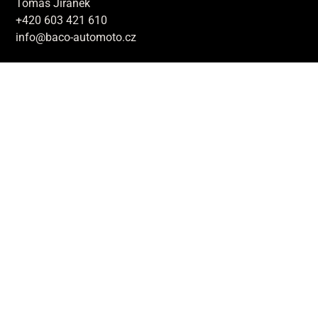
Tomáš Jiránek
+420 603 421 610
info@baco-automoto.cz