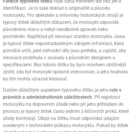
Funkce typového štítku
však sahá mnohem dál než jen k
identifikaci. Je to také doklad o originalitě a původu
motocyklu. Pro sběratele a milovníky historických strojů je
typový štítek důležitým důkazem, že motocykl odpovídá
původnímu stavu a nebyl neodborně upraven nebo
pozměněn. Například při renovaci starého motocyklu Jawa
je typový štítek nepostradatelným zdrojem informací, který
pomáhá určit, jaké náhradní díly jsou potřeba, a zajistit, aby
renovace probíhala v souladu s původním designem a
specifikacemi. Bez tohoto štítku by bylo mnohem obtížnější
zjistit, zda byl motocykl správně zrenovován, a jeho hodnota
by tím mohla výrazně klesnout.
Dalším důležitým aspektem typového štítku je jeho
role v
právních a administrativních záležitostech
. Při registraci
motocyklu na dopravním úřadě nebo při jeho přihlášení do
provozu je typový štítek často jedním z klíčových prvků, které
úřady kontrolují. Údaje na štítku musí odpovídat údajům
uvedeným v technickém průkazu motocyklu. Pokud by štítek