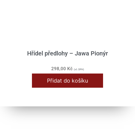
Hřídel předlohy – Jawa Pionýr
298,00
Kč
(vč. DPH)
Přidat do košíku