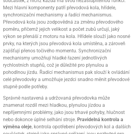
součástek, z nichž každá má svou nezastupitelnou funkci.
Mezi hlavní komponenty patří převodová kola, hřídele,
synchronizační mechanismy a řadící mechanismus.
Převodová kola jsou zodpovědná za změnu převodového
poměru, přičemž jejich velikost a počet zubů určují, jaký
výkon se přenáší z motoru na kola. Hřídele slouží jako nosné
prvky, na kterých jsou převodová kola umístěna, a zároveň
zajišťují přenos točivého momentu. Synchronizační
mechanismy umožňují hladké řazení jednotlivých
rychlostních stupňů, což je důležité pro plynulou a
pohodlnou jízdu. Řadící mechanismus pak slouží k ovládání
celé převodovky a umožňuje jezdci snadno měnit převodové
stupně podle potřeby.
Správně nastavená a udržovaná převodovka může
znamenat rozdíl mezi hladkou, plynulou jízdou a
nepříjemnými problémy, jako jsou trhavé pohyby, hlučnost
nebo dokonce úplné selhání stroje.
Pravidelná kontrola a
výměna oleje
, kontrola opotřebení převodových kol a dalších
součástek, stejně jako správné seřízení, jsou nezbytné pro