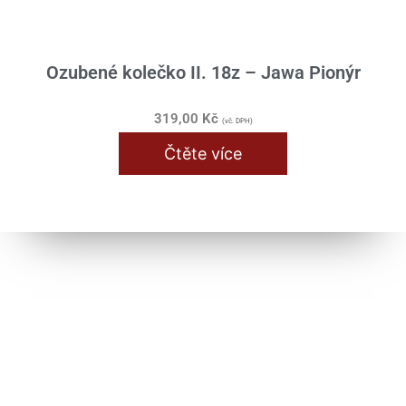
Ozubené kolečko II. 18z – Jawa Pionýr
319,00
Kč
(vč. DPH)
Čtěte více