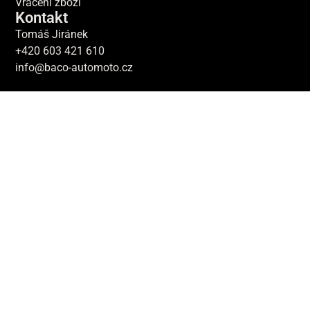
Vrácení zboží
Kontakt
Tomáš Jiránek
+420 603 421 610
info@baco-automoto.cz