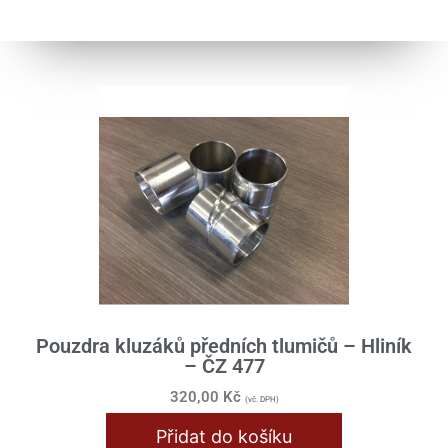
Pouzdra kluzáků předních tlumičů – Hliník
– ČZ 477
320,00
Kč
(vč. DPH)
Přidat do košíku