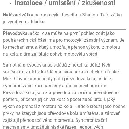
Instalace / umístění / zkušenosti
Nalévací zátka
na motocykl Jawetta a Stadion. Tato zátka
je vyrobena z
hliníku.
Převodovka
, ačkoliv se může na první pohled zdát jako
pouhá technická část, má pro motocykl zásadní význam. Je
to mechanismus, který umožňuje přenos výkonu z motoru
na kola, a tím zajišťuje pohyb motocyklu vpřed.
Samotná převodovka se skládá z několika důležitých
součástek, z nichž každá má svou nezastupitelnou funkci.
Mezi hlavní komponenty patří převodová kola, hřídele,
synchronizační mechanismy a řadící mechanismus.
Převodová kola jsou zodpovědná za změnu převodového
poměru, přičemž jejich velikost a počet zubů určují, jaký
výkon se přenáší z motoru na kola. Hřídele slouží jako nosné
prvky, na kterých jsou převodová kola umístěna, a zároveň
zajišťují přenos točivého momentu. Synchronizační
mechanismy umožňují hladké řazení jednotlivých