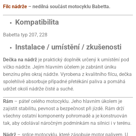
Filc nádrže
– nedílná součást motocyklu Babetta.
Kompatibilita
Babetta typ 207, 228
Instalace / umístění / zkušenosti
Dečka na nádrž
je praktický doplněk určený k umístění pod
víčko nádrže. Jejím hlavním účelem je zabránit úniku
benzínu přes okraj nádrže. Vyrobena z kvalitního filcu, dečka
spolehlivě absorbuje případné přetékání paliva a pomáhá
udržet okolí nádrže čisté a suché.
Rám
– páteř celého motocyklu. Jeho hlavním úkolem je
zajistit stabilitu, pevnost a bezpečnost při jízdě. Rám drží
všechny ostatní komponenty pohromadě a je konstruován
tak, aby odolával náročným podmínkám na silnici i v terénu.
Nádrž
– srdce motocyklu, které zásobuje motor palivem. U