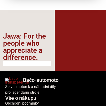
Jawa: For the
people who
appreciate a
difference.​
Bačo-automoto
Servis motorek a náhradní díly
pro legendární stroje
Vše o nákupu
Obchodní podmínky