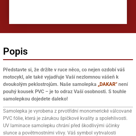
Popis
Představte si, že držíte v ruce něco, co nejen ozdobí váš
motocykl, ale také vyjadřuje Vaší nezlomnou vášeň k
dvoukolým peklostrojům. Naše samolepka
„DAKAR“
není
pouhý kousek PVC – je to odraz Vaší osobnosti. S touhle
samolepkou dojedete daleko!
Samolepka je vyrobena z prvotřídní monomerické válcované
PVC fólie, která je zárukou špičkové kvality a spolehlivosti.
UV laminace samolepku chrání před škodlivými účinky
slunce a povětrnostními vlivy. Váš symbol vytrvalosti